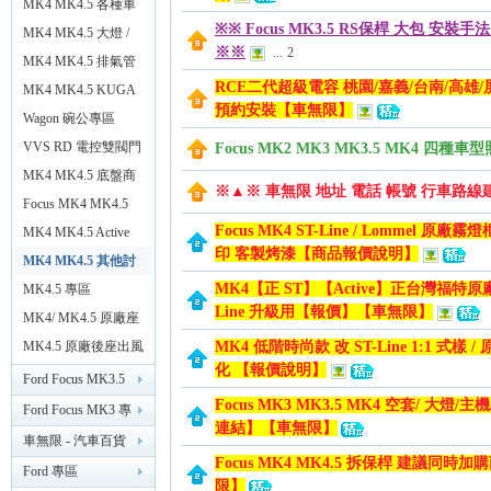
機
MK4 MK4.5 各種車
※※ Focus MK3.5 RS保桿 大包 安裝手
款 外觀 空力套件
MK4 MK4.5 大燈 /
※※
...
2
無
尾燈 / 燈光類
MK4 MK4.5 排氣管
RCE二代超級電容 桃園/嘉義/台南/高雄
改裝
MK4 MK4.5 KUGA
預約安裝【車無限】
12.3 安卓大螢幕
Wagon 碗公專區
VVS RD 電控雙閥門
Focus MK2 MK3 MK3.5 MK4 四種車
MK4 MK4.5 底盤商
※▲※ 車無限 地址 電話 帳號 行車路線
品
Focus MK4 MK4.5
Focus MK4 ST-Line / Lommel 原
二手專區
MK4 MK4.5 Active
印 客製烤漆【商品報價說明】
任性專區
MK4 MK4.5 其他討
限
MK4【正 ST】【Active】正台灣福特原廠 
論
MK4.5 專區
Line 升級用【報價】【車無限】
MK4/ MK4.5 原廠座
椅升級 ST 樣式
MK4.5 原廠後座出風
MK4 低階時尚款 改 ST-Line 1:1 式樣 /
化 【報價說明】
口
Ford Focus MK3.5
Focus MK3 MK3.5 MK4 空套/ 大燈
專區 （2015/11 後）
Ford Focus MK3 專
連結】【車無限】
區 （2014）
車無限 - 汽車百貨
Focus MK4 MK4.5 拆保桿 建議同時
改裝 精品 【台南新
Ford 專區
限】