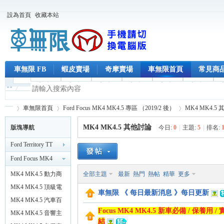
設為首頁
收藏本站
車無限 FB
蝦皮賣場
奇摩賣場
車無限首頁
常見商
車無限首頁
Ford Focus MK4 MK4.5 專區 （2019/2 後）
MK4 MK4.5
MK4 MK4.5 其他討論
版塊導航
今日:
0
|
主題:
5
|
排名:
Ford Territory TT
車
»
›
›
Ford Focus MK4
MK4.5 專區
MK4 MK4.5 動力商
全部主題
最新
熱門
熱帖
精華
更多
（2019/2 後）
品
MK4 MK4.5 頂級電
車無限 《 每日最新消息 》每日更新
吸式 電動尾門
MK4 MK4.5 汽車百
Focus MK4 MK4.5 新車必備 / 保養
貨類
MK4 MK4.5 音響主
結