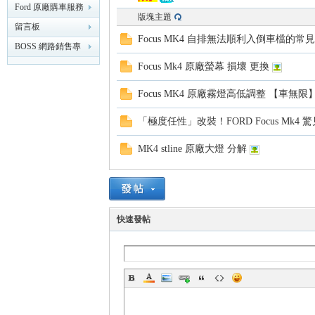
精
化】
Ford 原廠購車服務
版塊主題
專區
留言板
Focus MK4 自排無法順利入倒車檔的常
BOSS 網路銷售專
業討論版
Focus Mk4 原廠螢幕 損壞 更換
Focus MK4 原廠霧燈高低調整 【車無限
「極度任性」改裝！FORD Focus Mk4 驚
品
MK4 stline 原廠大燈 分解
快速發帖
工