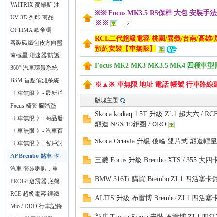
化】
門
VAITRIX 麥翠斯 油
※※ Focus MK3.5 RS保桿 大包 安裝手
門優化控制器
UV 3D 列印 商品
※※
...
2
無
OPTIMA 歐帝瑪
RCE二代超級電容 桃園/嘉義/台南/高雄
AMG 最強汽車電池
客製碳纖包皮方向盤
預約安裝【車無限】
【車無限】
南極星 測速器/防護
Focus MK2 MK3 MK3.5 MK4 四種車
罩
360° 汽車環景系統
BSM 盲點偵測系統
※▲※ 車無限 地址 電話 帳號 行車路線
鏡片款
《 車無限 》- 最新消
版塊主題
息
Focus 椅套 腳踏墊
Skoda kodiaq 1.5T 升級 ZL1 超大六 
《 車無限 》- 商品發
限
鍛造 NSX 19鋁圈 / ORO
布
《 車無限 》- 汽車百
Skoda Octavia 升級 後輪 雙片式 鍛
貨
《 車無限 》- 客戶討
論區
AP Brembo 煞車 卡
三菱 Fortis 升級 Brembo XTS / 355 
鉗 碟盤
汽車 套裝喇叭，重
BMW 316Ti 購買 Brembo ZL1 四活
低音，擴大機
PROGi 避震器 底盤
改裝
RCE 超級電容 鋰鐵
ALTIS 升級 布雷博 Brembo ZL1 四活塞卡鉗 
電池
Mio / DOD 行車記錄
新店 Toyota Sienta 安裝 布雷博 ZL1 