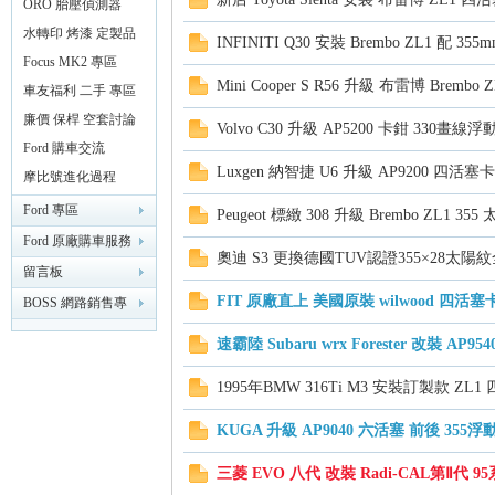
器
ORO 胎壓偵測器
精
水轉印 烤漆 定製品
INFINITI Q30 安裝 Brembo ZL1 配 35
專區
Focus MK2 專區
Mini Cooper S R56 升級 布雷博 Bremb
車友福利 二手 專區
廉價 保桿 空套討論
Volvo C30 升級 AP5200 卡鉗 330畫線浮
分享區
Ford 購車交流
Luxgen 納智捷 U6 升級 AP9200 四活塞
摩比號進化過程
Ford 專區
Peugeot 標緻 308 升級 Brembo ZL1 3
品
Ford 原廠購車服務
奧迪 S3 更換德國TUV認證355×28太陽
專區
留言板
FIT 原廠直上 美國原裝 wilwood 四活塞
BOSS 網路銷售專
業討論版
速霸陸 Subaru wrx Forester 改裝 AP9
1995年BMW 316Ti M3 安裝訂製款 ZL1
KUGA 升級 AP9040 六活塞 前後 355浮
工
三菱 EVO 八代 改裝 Radi-CAL第Ⅱ代 95系列