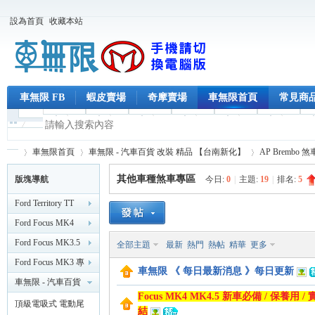
設為首頁
收藏本站
車無限 FB
蝦皮賣場
奇摩賣場
車無限首頁
常見商
車無限首頁
車無限 - 汽車百貨 改裝 精品 【台南新化】
AP Brembo 
其他車種煞車專區
版塊導航
今日:
0
|
主題:
19
|
排名:
5
Ford Territory TT
車
»
›
›
Ford Focus MK4
MK4.5 專區
Ford Focus MK3.5
全部主題
最新
熱門
熱帖
精華
更多
（2019/2 後）
專區 （2015/11 後）
Ford Focus MK3 專
車無限 《 每日最新消息 》每日更新
區 （2014）
車無限 - 汽車百貨
Focus MK4 MK4.5 新車必備 / 保養
改裝 精品 【台南新
頂級電吸式 電動尾
結