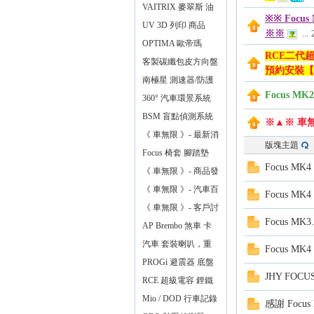
化】
門
VAITRIX 麥翠斯 油
※※ Focu
門優化控制器
UV 3D 列印 商品
※※
...
無
OPTIMA 歐帝瑪
RCE二代
AMG 最強汽車電池
客製碳纖包皮方向盤
預約安裝【
【車無限】
南極星 測速器/防護
Focus M
罩
360° 汽車環景系統
BSM 盲點偵測系統
※▲※ 車
鏡片款
《 車無限 》- 最新消
版塊主題
息
Focus 椅套 腳踏墊
Focus 
《 車無限 》- 商品發
限
布
《 車無限 》- 汽車百
Focus 
貨
《 車無限 》- 客戶討
Focus M
論區
AP Brembo 煞車 卡
鉗 碟盤
汽車 套裝喇叭，重
Focus M
低音，擴大機
PROGi 避震器 底盤
JHY FO
改裝
RCE 超級電容 鋰鐵
電池
Mio / DOD 行車記錄
感謝 Focu