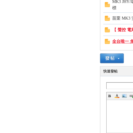
MK3 JHY
標
苗栗 MK3
【 聲控 電
全台唯一 
坊
快速發帖