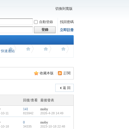
切換到寬版
自動登錄
找回密碼
登錄
立即註冊
價 快速連結
收藏本版
|
訂閱
返 回
回復/查看
最後發表
y
141
moby
-10-11
815942
2026-4-28 14:49
y
0
moby
-10-18
34335
2023-10-18 22:48