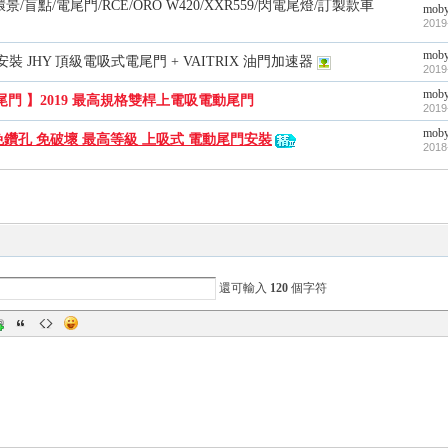
/環景/盲點/電尾門/RCE/ORO W420/XXR559/閃電尾燈/訂製款車
mob
2019
mob
 安裝 JHY 頂級電吸式電尾門 + VAITRIX 油門加速器
2019
mob
尾門 】2019 最高規格雙桿上電吸電動尾門
2019
mob
免鑽孔 免破壞 最高等級 上吸式 電動尾門安裝
2018
還可輸入
120
個字符