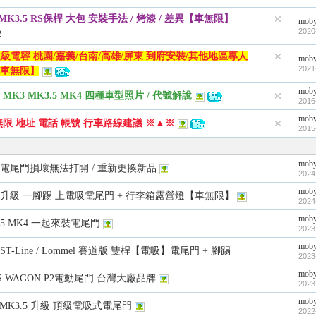
s MK3.5 RS保桿 大包 安裝手法 / 烤漆 / 差異【車無限】
mob
2020
2
超級電容 桃園/嘉義/台南/高雄/屏東 到府安裝/其他地區專人
mob
2021
車無限】
mob
K2 MK3 MK3.5 MK4 四種車型照片 / 代號解說
2016
mob
無限 地址 電話 帳號 行車路線建議 ※▲※
2015
mob
MK4 電尾門損壞無法打開 / 重新更換新品
2024
mob
MK4 升級 一腳踢 上電吸電尾門 + 行李箱露營燈【車無限】
2024
mob
K3.5 MK4 一起來裝電尾門
2023
mob
K4 ST-Line / Lommel 賽道版 雙桿【電吸】電尾門 + 腳踢
2023
mob
CUS WAGON P2電動尾門 台灣大廠品牌
2023
mob
s MK3.5 升級 頂級電吸式電尾門
2022