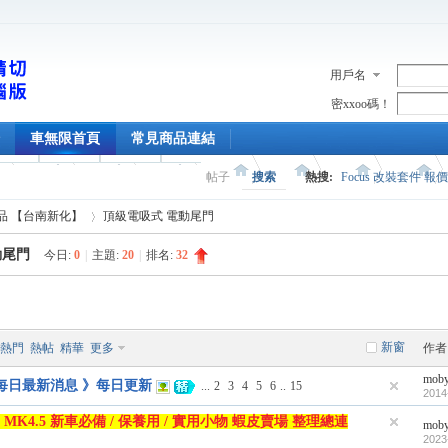
用戶名
密xxoo碼！
車無限首頁
常見商品連結
帖子
搜索
熱搜:
Focus 改裝套件 報
精品 【台南新化】
頂級電吸式 電動尾門
動尾門
今日:
0
|
主題:
20
|
排名:
32
›
新窗
熱門
熱帖
精華
更多
作者
mob
 每日最新消息 》每日更新
...
2
3
4
5
6
..
15
2014
K4 MK4.5 新車必備 / 保養用 / 實用小物 蝦皮賣場 整理總連
mob
2023