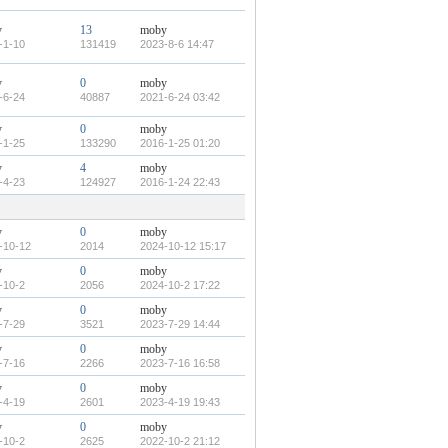
y
13
moby
-1-10
131419
2023-8-6 14:47
y
0
moby
-6-24
40887
2021-6-24 03:42
y
0
moby
-1-25
133290
2016-1-25 01:20
y
4
moby
-4-23
124927
2016-1-24 22:43
y
0
moby
-10-12
2014
2024-10-12 15:17
y
0
moby
-10-2
2056
2024-10-2 17:22
y
0
moby
-7-29
3521
2023-7-29 14:44
y
0
moby
-7-16
2266
2023-7-16 16:58
y
0
moby
-4-19
2601
2023-4-19 19:43
y
0
moby
-10-2
2625
2022-10-2 21:12