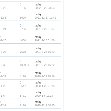
y
0
moby
-2-20
3105
2022-2-20 23:53
y
0
moby
-12-17
3690
2021-12-17 19:41
y
0
moby
-8-21
6785
2021-7-20 01:07
y
0
moby
-7-20
4000
2021-7-20 01:00
y
0
moby
-5-23
7678
2021-5-23 16:23
y
4
moby
-2-3
105934
2021-5-23 16:22
y
0
moby
-2-29
4126
2020-2-29 18:16
y
0
moby
-1-25
5547
2020-1-25 21:35
y
0
moby
-1-6
5771
2020-1-6 17:14
y
0
moby
-12-2
7196
2019-12-2 00:15