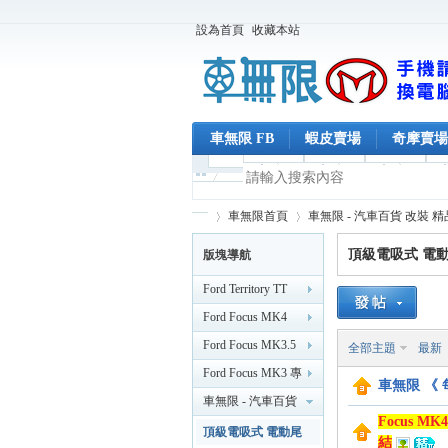
設為首頁
收藏本站
車無限 FB
蝦皮賣場
奇摩賣場
車無限首頁
車無限 - 汽車百貨 改裝 
頂級電吸式 電
版塊導航
Ford Territory TT
車
»
›
Ford Focus MK4
MK4.5 專區
Ford Focus MK3.5
全部主題
最新
（2019/2 後）
專區 （2015/11 後）
Ford Focus MK3 專
車無限 《
區 （2014）
車無限 - 汽車百貨
Focus M
改裝 精品 【台南新
頂級電吸式 電動尾
結