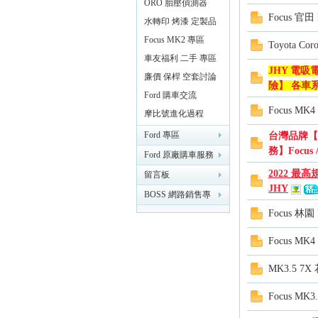
器
ORO 胎壓偵測器
精
Focus 官
水轉印 烤漆 定製品
專區
Focus MK2 專區
Toyota 
車友福利 二手 專區
JHY 電吸
廉價 保桿 空套討論
險】 各車系
分享區
Ford 購車交流
Focus 
摩比號進化過程
Ford 專區
台灣品牌【
品
務】Focus 
Ford 原廠購車服務
2022 最高規
專區
留言板
JHY
BOSS 網路銷售專
Focus 林園
業討論版
Focus 
MK3.5 
工
Focus 