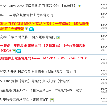
mob
田 MK4 Active 2022 電吸電動尾門 腳踢控制 【車無限】
2022
mob
Corolla Cross 最高規格雙桿上電吸電尾門
2021
電動尾門 FOCUS MK3 MK3.5 MK4【 一年保固】【產品責任
mob
2019
均有 / 全省安裝
mob
MK4 高雄 升級台灣品牌 一腳踢電吸電尾門
2021
一腳踢】雙桿馬達 電動尾門 【各種車系】【全台連鎖店服
mob
2021
/ KUGA
格雙桿上電吸電尾門 Focus / MAZDA / CRV / RAV4 / CHR
mob
2018
mob
 MK3.5 升級 PROGi倒插避震器 + Mio 828D + 電尾門
2020
mob
MK4 STLine 雙桿【電吸】電尾門 實裝記錄【車無限】
2020
mob
7X 花蓮黑潮 升級PROGi 倒插+三角台+JHY電尾門+RCE電容
2020
mob
MK3.5 安裝最高規格雙桿上電吸電尾門
2019