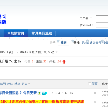
用戶名
密xxoo碼！
車無限首頁
常見商品連結
帖子
搜索
熱搜:
Focus 改裝套件 報
2015/11 後）
MK3.5 原廠 外觀升級 7x 改 8x
升級 7x 改 8x
今日:
0
|
主題:
35
|
排名:
104
›
新窗
熱門
熱帖
精華
更多
作者
mob
 每日最新消息 》每日更新
...
2
3
4
5
6
..
15
2014
K4 MK4.5 新車必備 / 保養用 / 實用小物 蝦皮賣場 整理總連
mob
2023