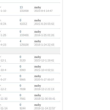
y
13
moby
-1-10
131658
2023-8-6 14:47
y
0
moby
-6-24
41012
2021-6-24 03:42
y
0
moby
-1-25
133400
2016-1-25 01:20
y
4
moby
-4-23
125028
2016-1-24 22:43
y
0
moby
-12-1
3133
2022-12-1 19:41
y
0
moby
-10-4
3393
2021-10-4 02:11
y
0
moby
-5-27
5865
2020-5-27 00:07
y
0
moby
-12-2
7838
2019-12-2 21:13
y
0
moby
-11-30
7561
2019-11-30 00:41
y
0
moby
-11-14
9244
2019-11-14 22:57