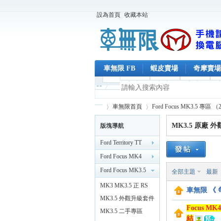
設為首頁
收藏本站
車無限 FB
蝦皮賣場
奇摩賣場
車無限首頁
Ford Focus MK3.5 專區 （
MK3.5 原廠 外觀
版塊導航
Ford Territory TT
車
»
›
Ford Focus MK4
MK4.5 專區
Ford Focus MK3.5
全部主題
最新
（2019/2 後）
專區 （2015/11 後）
MK3 MK3.5 正 RS
車無限 《
外觀
MK3.5 外觀升級套件
Focus M
MK3.5 二手專區
結