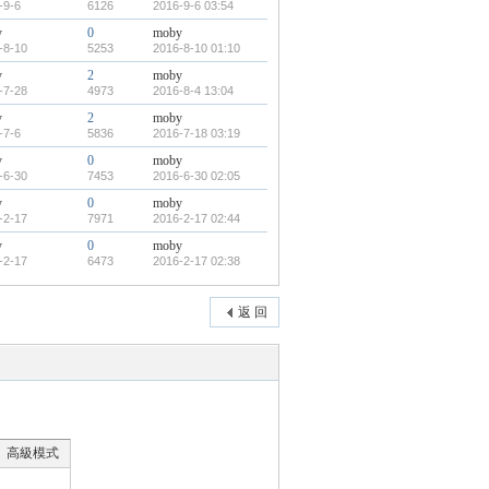
-9-6
6126
2016-9-6 03:54
y
0
moby
-8-10
5253
2016-8-10 01:10
y
2
moby
-7-28
4973
2016-8-4 13:04
y
2
moby
-7-6
5836
2016-7-18 03:19
y
0
moby
-6-30
7453
2016-6-30 02:05
y
0
moby
-2-17
7971
2016-2-17 02:44
y
0
moby
-2-17
6473
2016-2-17 02:38
返 回
高級模式