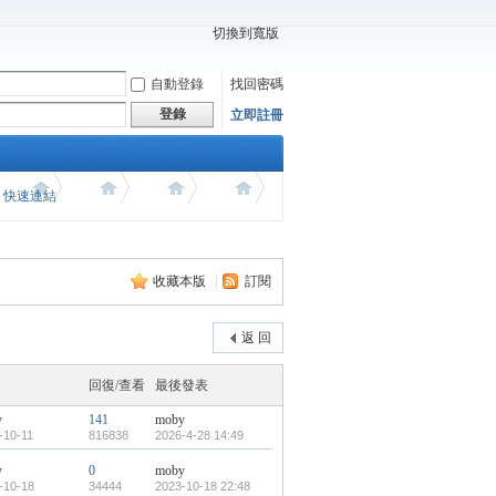
切換到寬版
自動登錄
找回密碼
登錄
立即註冊
價 快速連結
收藏本版
|
訂閱
返 回
回復/查看
最後發表
y
141
moby
-10-11
816838
2026-4-28 14:49
y
0
moby
-10-18
34444
2023-10-18 22:48