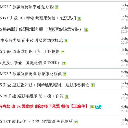
mob
K3 MK3.5 原廠尾翼煞車燈 透明殼
2019
mob
K3.5 GX 升級 101 毒蠍 烤藍尾飾管 + 低沉尾桶
2019
mob
MK3.5 時尚版升級運動版外觀（他家盲點隨意安裝）
2019
mob
高雄車友時尚版 前中後 升級運動款樣式
2019
mob
K3.5 升級 原廠運動版 全新 LED 尾燈
2019
mob
k3.5 更換引擎蓋（原廠報價 ＄17300）
2019
mob
K3 MK3.5 原廠側裙更換 原廠素材報價
2019
mob
MK3.5 升級 運動版外觀 + 鋼琴黑氣壩網 + 運動版飲料盒
2019
mob
3.5 7x 升級 運動頂級版 前 + 後 + 側裙
2018
7x 時尚款 改 8x 運動款 側裙/後下尾翼 報價【正廠件】
mob
2016
mob
K3.5 1.0T 改 8x 後下巴 雙出哈雷管 黑色尾翼
2018