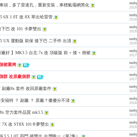
mob
 8x 車頭，多了雷達孔，重新安裝，車標氣壩網黑化
2018
mob
3.5 6X 1.0T 改 8X 單出哈雷管
2018
mob
後下巴 改 101 卡夢雙出
2018
mob
K3.5 UX 運動版 前保 後下巴 二手件 出清
2018
mob
好 】MK3.5 台北 7x 改 頂級版 前 + 後 + 側裙
2017
mob
副廠側裙重烤
2017
mob
副廠側群 改原廠側群
2017
mob
新竹 副廠8x 套件 改回原廠套件
2016
mob
8X 長安福特 ？ 副廠 ？ 原廠？傻傻分不清
2016
mob
廠 8x 空力套件品質 mk3.5
2016
mob
投 7X 改 ST8X 101卡夢雙出
2016
mob
K3.5 1.0T 四門 後雙出 台灣唯一（第2集）