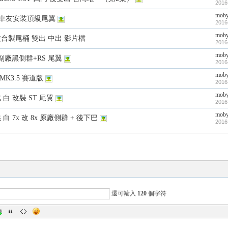
2016
mob
TK 車友安裝頂級尾翼
2016
mob
改裝台製尾桶 雙出 中出 影片檔
2016
mob
X 副廠黑側群+RS 尾翼
2016
mob
 MK3.5 賽道版
2016
mob
北 白 改裝 ST 尾翼
2016
mob
義 白 7x 改 8x 原廠側群 + 後下巴
2016
還可輸入
120
個字符