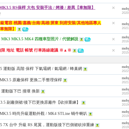
s MK3.5 RS保桿 大包 安裝手法 / 烤漆 / 差異【車無限】
mob
2020
2
超級電容 桃園/嘉義/台南/高雄/屏東 到府安裝/其他地區專人
mob
2021
車無限】
mob
K2 MK3 MK3.5 MK4 四種車型照片 / 代號解說
2016
mob
無限 地址 電話 帳號 行車路線建議 ※▲※
2015
mob
K3.5 運動版 高階 保桿 下氣壩網 / 氣壩網 / 蜂巢網
2022
mob
桃園 MK3.5 原廠保桿 更換二手整理保桿
2021
mob
K.5 運動版下巴 撞壞 換新
2020
mob
MK3.5 副廠側裙/後下巴更換原廠件【砍掉重練】
2019
mob
中 MK3.5 時尚升級運動外觀 / MK4 STLine 蝸牛喇叭
2019
mob
MK3.5 7X 台中 升級 RS 尾翼，運動版後下巴側裙砍掉重練
2019