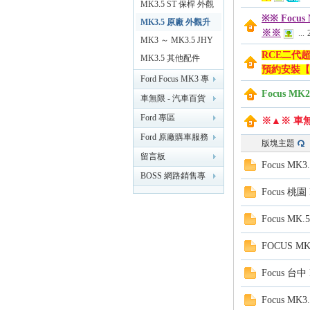
MK3.5 ST 保桿 外觀
※※ Focu
MK3.5 原廠 外觀升
※※
...
無
級 7x 改 8x
MK3 ～ MK3.5 JHY
RCE二代
導航主機
MK3.5 其他配件
預約安裝【
Ford Focus MK3 專
Focus M
區 （2014）
車無限 - 汽車百貨
改裝 精品 【台南新
Ford 專區
※▲※ 車
化】
Ford 原廠購車服務
版塊主題
專區
留言板
Focus M
限
BOSS 網路銷售專
Focus 
業討論版
Focus M
FOCUS 
Focus 台
Focus 