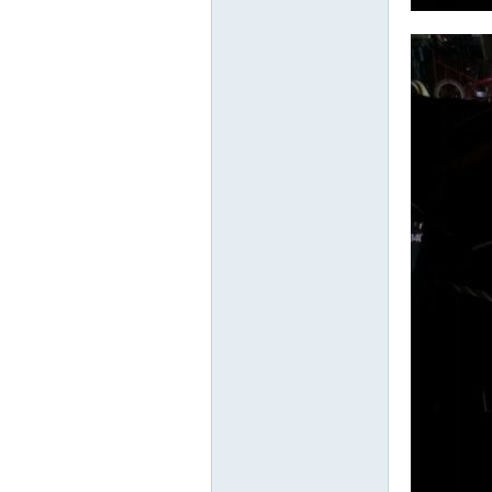
精
品
工