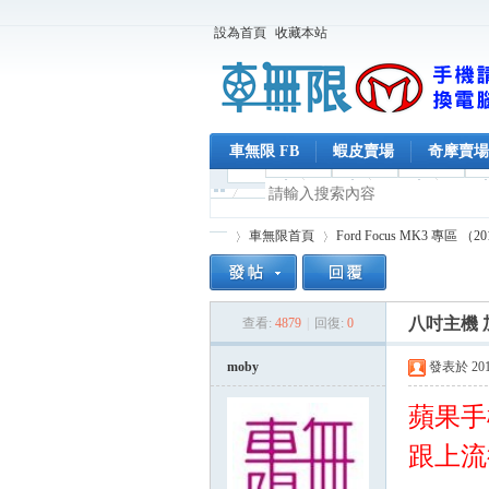
設為首頁
收藏本站
車無限 FB
蝦皮賣場
奇摩賣場
車無限首頁
Ford Focus MK3 專區 （2
八吋主機
查看:
4879
|
回復:
0
車
»
›
moby
發表於 2015-
蘋果手
跟上流行