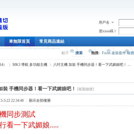
用戶名
密xxoo碼！
車無限首頁
常見商品連結
帖子
搜索
熱搜:
Focus 改裝套件 報
014）
MK3 導航 多功能主機
八吋主機 加裝 手機同步器！看一下武媚娘吧！ ...
 加裝 手機同步器！看一下武媚娘吧！
[複製鏈接]
›
›
3-22 22:34:48
|
顯示全部樓層
機同步測試
看一下武媚娘.....