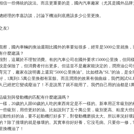
相信一些傳統的說法。而且更重要的是，國內汽車廠家（尤其是國外品牌
總經理的李嘉訪談，討論下機油到底應該多少公里更換。
之友》
觀察，國內車輛的換油週期比國外的車要短很多，經常是5000公里就換
有什麼建議？
很對，這屬於不理智消費。有的汽車公司在國外要求15000公里換，但同樣
說是保險了，但消費者付出更多。但這並不是廠家能決定的，潤滑油公司
育完了，廠家在說明書上還寫“5000公里換油”。比如標為“SL”的油，
好，1萬到1.5萬公里換都有富餘。而且潤滑的效果有個曲線，我們測試SL級
人已經把它變成廢油了！不是說黑了就不能用了。我們自己用的油都是1
品級別與發動機的匹配有什麼建議嗎？
一樣，20歲的人跟60歲的人吃的東西肯定是不一樣的。新車用正常級別
一些級別，用些更好的油。比如說到了五十萬公里，級別更高、粘度大些
起動性好的油，要不起動機打好多下，對發動機磨損太大。所以車況好壞
的？除了撞壞的就是修壞的。其實車你好好養，它沒毛病。只要你一修，
公里換機油了！