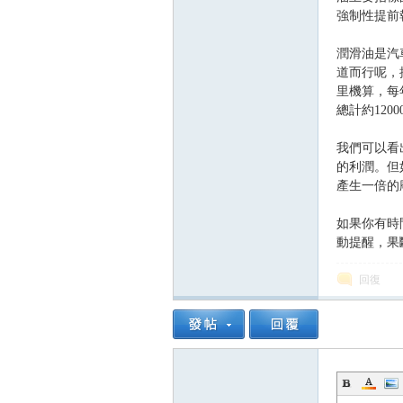
強制性提前
潤滑油是汽
道而行呢，
里機算，每年
總計約1200
坊
我們可以看
的利潤。但
產生一倍的
如果你有時
動提醒，果斷
回復