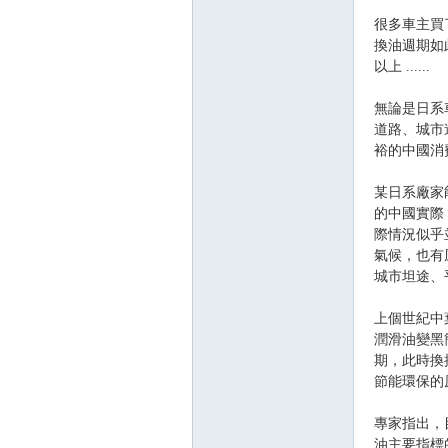
精
很多車主買
換油週期如
以上 ......
無論是日系
道路、城市
裕的中國消
某日系廠家
品
的中國實際
際情況似乎
氣候，也有
城市坦途、
上個世紀中
潤滑油變黑
期，此時換
節能環保的
工
專家指出，
油主要指標