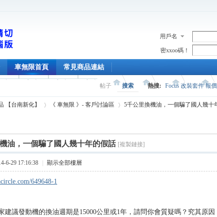
用戶名
密xxoo碼！
車無限首頁
常見商品連結
帖子
搜索
熱搜:
Focus 改裝套件 報
精品 【台南新化】
《 車無限 》- 客戶討論區
5千公里換機油，一個騙了國人幾十年的
換機油，一個騙了國人幾十年的假話
[複製鏈接]
›
›
6-29 17:16:38
|
顯示全部樓層
gacircle.com/649648-1
家建議發動機的換油週期是15000公里或1年，請問你會質疑嗎？究其原因，