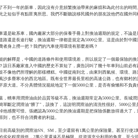
了不到一年的新車，因此沒有介意頻繁換油帶來的麻煩和為此付出的時間
此之短似乎有點匪夷所思。我們不斷聽說移民國外的朋友說他們在國外同樣的
車還是歐系車，國內廠家大部分的保養手冊上對換油週期的規定，不論是
道路還是長途行駛，換油週期一律都是規定為5000公里。這是由於對中國
費者身上撈一把？我們的汽車使用環境有那麼差嗎？
能的解釋是，中國的道路條件和使用環境差，所以規定了一個最保險的換油
？該日系廠家進入中國的歷史不算短了，廣告詞叫了幾十年車到山前必有
並不像他們所理解的那樣糟糕。中國從南到北，由東到西氣候、環境、路
風沙多塵寒冷的西北地區。既有全世界最長里程的高速公路，也有鄉村的
平原大道。不分具體情況籠統地定下一個5000公里，是否有偷懶和不負責
葉，轎車用潤滑油由於品質等級不高，換油週期常定為5000公里。長城
簡單斷定潤滑油“髒了”，該換了，這說明潤滑油的清洗性很好。5000公
掉他感覺可惜。張總認為5000公里的換油週期是把保險係數放得過大了
原則，也不符合消費者的利益。
目前高級別的潤滑油SN、SM，至少還留有1萬公里的保險量。甚至行使
的劣化程度很低，2萬公里還遠不是極限。從資源充分利用的角度，至少可