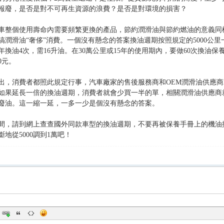
報廢，是否是對不可再生資源的浪費？是否是對環境的損害？
車整個使用壽命內需要頻繁更換的產品，節約潤滑油與節約燃油的意義同
搞潤滑油“奢侈”消費。一個沒有懸念的答案換油週期按照規定的5000公里
換油4次，需16升油。在30萬公里或15年的使用期內，要做60次換油保養
0元。
出，消費者都照此規定行事，汽車廠家的售後服務商和OEM潤滑油供應
如果延長一倍的換油週期，消費者就會少買一半的單，相關潤滑油供應商
廢油。這一縮一延，一多一少是個沒有懸念的答案。
間，請到網上查查國外同款車型的換油週期，不要再被保養手冊上的機油
地從5000調到1萬吧！