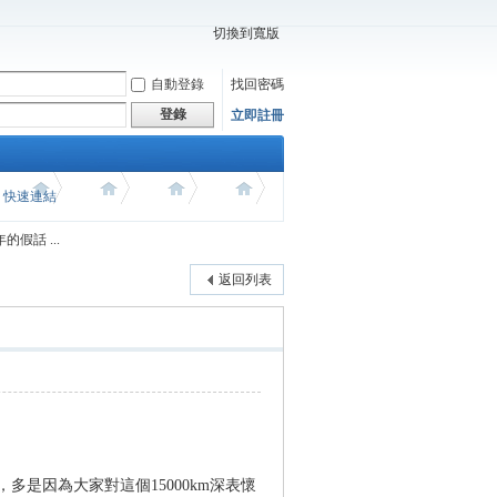
切換到寬版
自動登錄
找回密碼
登錄
立即註冊
價 快速連結
假話 ...
返回列表
多是因為大家對這個15000km深表懷