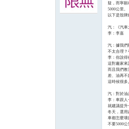
疑，而寧願
5000公里。
以下是殼牌
無
汽：《汽車
李：李嘉
汽：據我們
不太合理？
李：你說得
這對廠家來
而且我們教
限
差、油再不
這時候很多
汽：對於油
李：車跟人
就建議提升
冬天，選用
車都怎麼壞
不要5000