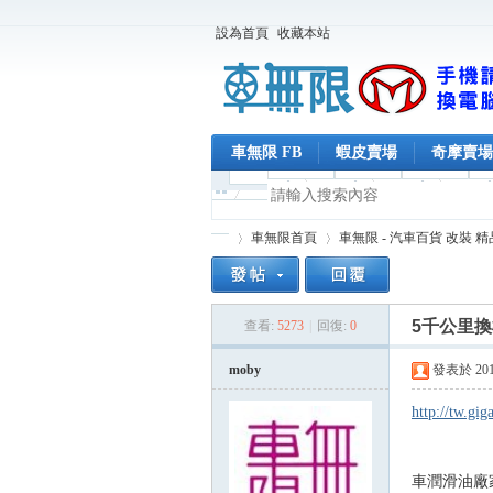
設為首頁
收藏本站
車無限 FB
蝦皮賣場
奇摩賣場
車無限首頁
車無限 - 汽車百貨 改裝 
5千公里
查看:
5273
|
回復:
0
車
»
›
moby
發表於 2014-
http://tw.gi
車潤滑油廠