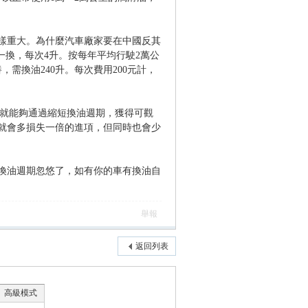
樣重大。為什麼汽車廠家要在中國反其
一換，每次4升。按每年平均行駛2萬公
，需換油240升。每次費用200元計，
商就能夠通過縮短換油週期，獲得可觀
就會多損失一倍的進項，但同時也會少
換油週期忽悠了，如有你的車有換油自
舉報
返回列表
高級模式