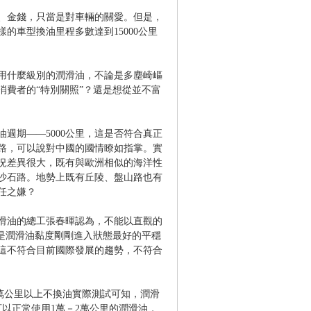
、金錢，只當是對車輛的關愛。但是，
車型換油里程多數達到15000公里
用什麼級別的潤滑油，不論是多塵崎嶇
消費者的“特別關照”？還是想從並不富
週期——5000公里，這是否符合真正
路，可以說對中國的國情瞭如指掌。實
況差異很大，既有與歐洲相似的海洋性
沙石路。地勢上既有丘陵、盤山路也有
任之嫌？
潤滑油的總工張春暉認為，不能以直觀的
里是潤滑油黏度剛剛進入狀態最好的平穩
，這不符合目前國際發展的趨勢，不符合
2萬公里以上不換油實際測試可知，潤滑
以正常使用1萬－2萬公里的潤滑油，