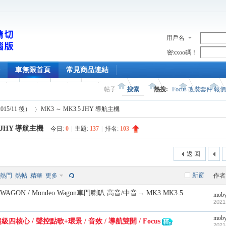
用戶名
密xxoo碼！
車無限首頁
常見商品連結
帖子
搜索
熱搜:
Focus 改裝套件 報
2015/11 後）
MK3 ～ MK3.5 JHY 導航主機
5 JHY 導航主機
今日:
0
|
主題:
137
|
排名:
103
›
返 回
新窗
熱門
熱帖
精華
更多
作者
4 WAGON / Mondeo Wagon車門喇叭 高音/中音→ MK3 MK3.5
mob
2021
mob
 超級四核心 / 聲控點歌+環景 / 音效 / 導航雙開 / Focus
2021