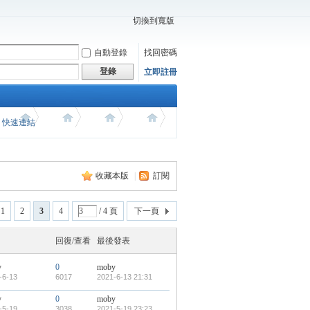
切換到寬版
自動登錄
找回密碼
登錄
立即註冊
價 快速連結
收藏本版
|
訂閱
1
2
3
4
/ 4 頁
下一頁
回復/查看
最後發表
y
0
moby
-6-13
6017
2021-6-13 21:31
y
0
moby
-5-19
3038
2021-5-19 23:23