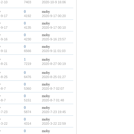
-2-10
7403
2020-10-9 16:06
y
0
moby
-9-17
4192
2020-9-17 00:20
y
0
moby
-9-17
4135
2020-9-17 00:10
y
0
moby
-9-16
4230
2020-9-16 23:57
y
0
moby
-9-11
6566
2020-9-11 01:03
y
1
moby
-8-21
7219
2020-8-27 00:19
y
0
moby
-8-25
6476
2020-8-25 01:27
y
0
moby
-8-7
5360
2020-8-7 02:07
y
0
moby
-8-7
5151
2020-8-7 01:48
y
0
moby
-7-23
5874
2020-7-23 19:45
y
0
moby
-3-22
4314
2020-3-22 22:59
y
0
moby