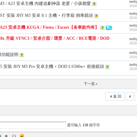
mob
us M3 / A23 安卓主機 內建追劇神器 老婆 / 小孩都愛
2019
mob
3 ST 安裝 JHY M3 安卓 8.1 主機 + 行李箱 倒車鏡頭
2019
mob
s A23 安卓主機 KUGA / Fiesta / Escort【各車款均有】
2019
 8x 升級 SYNC3 / 安卓介面 / 環景 / ACC / RCE電容 / DOD
mob
2019
mob
用功能說明
2019
mob
3.5 安裝 JHY M3 Pro 安卓主機 + DOD LS500w+ 前後鏡頭
2019
下一頁 »
返 回
還可輸入
120
個字符