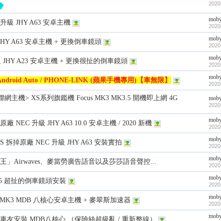
2020
mob
3 升級 JHY A63 安卓主機
2020
mob
JHY A63 安卓主機 + 更換倒車鏡頭
2020
mob
級 JHY A23 安卓主機 + 更換很扯的倒車鏡頭
2020
mob
Android Auto / PHONE-LINK (蘋果手機專用)【車無限】
2020
車聯網主機> XS系列旗鑑機 Focus MK3 MK3.5 開機即上網 4G
mob
2020
mob
3 原廠 NEC 升級 JHY A63 10.0 安卓主機 / 2020 新機
2020
mob
US 拆掉原廠 NEC 升級 JHY A63 安裝實拍
2020
mob
」Airwaves、麥當勞廣告語音以及莎莎語音聲控...
2020
mob
k3.5 超扯的倒車鏡頭安裝
2020
mob
桃園 MK3 MDB 八核心安卓主機 + 麥翠斯加速器
2020
mob
MK3 車友安裝 MDB八核心 （保險絲超級亂 / 重新整線）