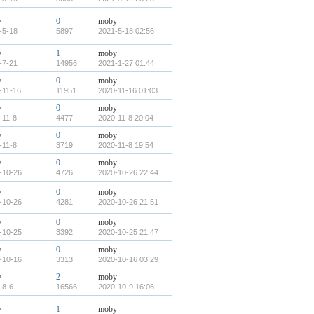
y
0
moby
-5-18
5897
2021-5-18 02:56
y
1
moby
-7-21
14956
2021-1-27 01:44
y
0
moby
-11-16
11951
2020-11-16 01:03
y
0
moby
-11-8
4477
2020-11-8 20:04
y
0
moby
-11-8
3719
2020-11-8 19:54
y
0
moby
-10-26
4726
2020-10-26 22:44
y
0
moby
-10-26
4281
2020-10-26 21:51
y
0
moby
-10-25
3392
2020-10-25 21:47
y
0
moby
-10-16
3313
2020-10-16 03:29
y
2
moby
-8-6
16566
2020-10-9 16:06
y
1
moby