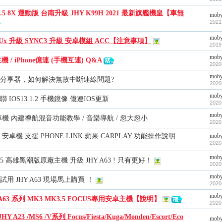
K3.5 8X 運動版 台南升級 JHY K99H 2021 最新旗艦機皇【車無
mob
2021
mob
X Ux 升級 SYNC3 升級 安卓模組 ACC【注意事項】
2019
mob
機 / iPhone億連 (手機互連) Q&A
2020
mob
分享器，如何解決無故中斷連線問題?
2020
mob
聯 IOS13.1.2 手機鏡像 億連IOS更新
2020
mob
 車機 內建導航混音功能教學 / 音樂導航 / 忽大忽小
2020
 安卓機 支援 PHONE LINK 蘋果 CARPLAY 功能操作說明
mob
2020
mob
K3.5 高雄黑潮版原廠主機 升級 JHY A63 ! 只有更好！
2020
mob
K3 試用 JHY A63 現場馬上購買 ！
2020
mob
 / A63 系列 MK3 MK3.5 FOCUS專用安卓主機【說明】
2020
HY A23 /MS6 /V系列 Focus/Fiesta/Kuga/Monden/Escort/Eco
mob