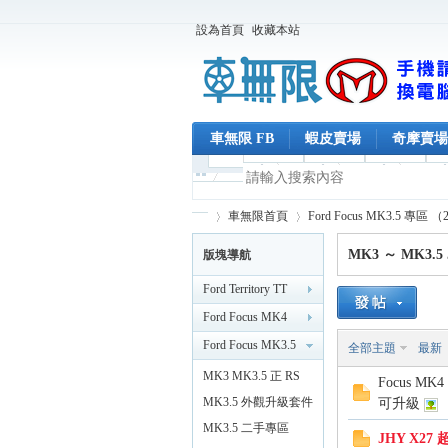
設為首頁
收藏本站
車無限 FB
蝦皮賣場
奇摩賣場
車無限首頁
Ford Focus MK3.5 專區 （
MK3 ～ MK3.
版塊導航
Ford Territory TT
車
»
›
Ford Focus MK4
MK4.5 專區
Ford Focus MK3.5
全部主題
最新
（2019/2 後）
專區 （2015/11 後）
MK3 MK3.5 正 RS
Focus MK
外觀
MK3.5 外觀升級套件
可升級
MK3.5 二手專區
JHY X27