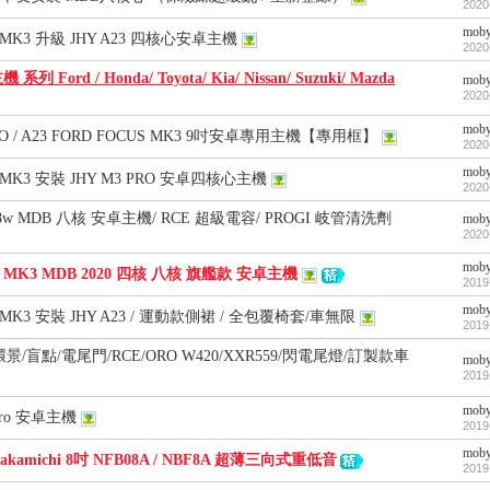
2020
mob
化 MK3 升級 JHY A23 四核心安卓主機
2020
系列 Ford / Honda/ Toyota/ Kia/ Nissan/ Suzuki/ Mazda
mob
2020
mob
PRO / A23 FORD FOCUS MK3 9吋安卓專用主機【專用框】
2020
mob
中 MK3 安裝 JHY M3 PRO 安卓四核心主機
2020
8w MDB 八核 安卓主機/ RCE 超級電容/ PROGI 岐管清洗劑
mob
2020
mob
cus MK3 MDB 2020 四核 八核 旗艦款 安卓主機
2019
mob
雄 MK3 安裝 JHY A23 / 運動款側裙 / 全包覆椅套/車無限
2019
/環景/盲點/電尾門/RCE/ORO W420/XXR559/閃電尾燈/訂製款車
mob
2019
mob
 Pro 安卓主機
2019
mob
kamichi 8吋 NFB08A / NBF8A 超薄三向式重低音
2019