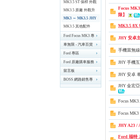
MK3.5 ST 保桿 外觀
Focus M
MK3.5 原廠 外觀升
限】
無
級 7x 改 8x
MK3 ～ MK3.5 JHY
MK3.5 8
導航主機
MK3.5 其他配件
Ford Focus MK3 專
JHY 安卓主
區 （2014）
車無限 - 汽車百貨
手機當無線
改裝 精品 【台南新
Ford 專區
化】
Ford 原廠購車服務
JHY 手機互
專區
留言板
JHY 安卓
限
BOSS 網路銷售專
JHY 金宏亞
業討論版
Focus M
Focus M
JHY A23
Ford 福特 J