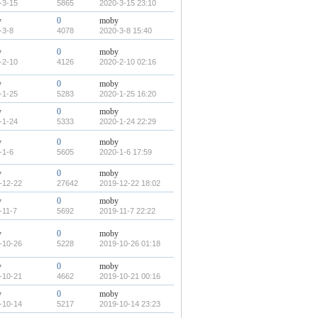
-3-15
5865
2020-3-15 23:10
y
0
moby
-3-8
4078
2020-3-8 15:40
y
0
moby
-2-10
4126
2020-2-10 02:16
y
0
moby
-1-25
5283
2020-1-25 16:20
y
0
moby
-1-24
5333
2020-1-24 22:29
y
0
moby
-1-6
5605
2020-1-6 17:59
y
0
moby
-12-22
27642
2019-12-22 18:02
y
0
moby
-11-7
5692
2019-11-7 22:22
y
0
moby
-10-26
5228
2019-10-26 01:18
y
0
moby
-10-21
4662
2019-10-21 00:16
y
0
moby
-10-14
5217
2019-10-14 23:23