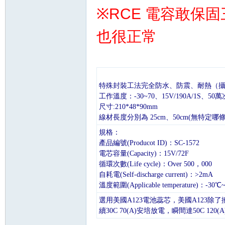
※RCE 電容敢保
也很正常
特殊封裝工法完全防水、防震、耐熱（攝氏
工作溫度：-30~70、15V/190A/1S、
尺寸:210*48*90mm
線材長度分別為 25cm、50cm(無特定哪
規格：
產品編號(Producot ID)：SC-1572
電芯容量(Capacity)：15V/72F
循環次數(Life cycle)：Over 500，000
自耗電(Self-discharge current)：>2mA
溫度範圍(Applicable temperature)：-30℃
選用美國A123電池蕊芯，美國A123
續30C 70(A)安培放電，瞬間達50C 1