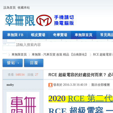
設為首頁
收藏本站
車無限 FB
蝦皮賣場
奇摩賣場
車無限首頁
常見商
車無限首頁
車無限 - 汽車百貨 改裝 精品 【台南新化】
RCE 超級電容
RCE 超級電容的好處從何而來？ 
查看:
148114
|
回復:
27
車
»
›
›
moby
發表於 2016-3-30 16:40:19
|
顯示全部樓層
2020
RCE 第二
RCE 超級電容 