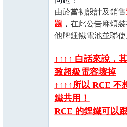
由於當初設計及銷售
題
，
在此公告麻煩裝
他牌鋰鐵電池並聯使
↑↑↑↑ 白話來說
致超級電容壞掉
↑↑↑↑所以 RC
鐵共用！
RCE 的鋰鐵可以