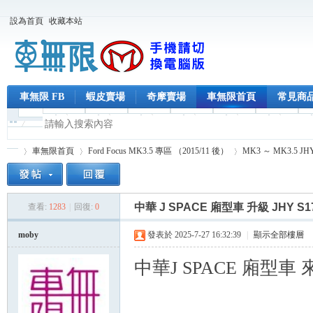
設為首頁
收藏本站
車無限 FB
蝦皮賣場
奇摩賣場
車無限首頁
常見商
車無限首頁
Ford Focus MK3.5 專區 （2015/11 後）
MK3 ～ MK3.5 
中華 J SPACE 廂型車 升級 JHY S
查看:
1283
|
回復:
0
車
»
›
›
moby
發表於 2025-7-27 16:32:39
|
顯示全部樓層
中華J SPACE 廂型車 