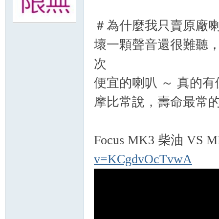
＃為什麼我只賣原廠
無
壞一顆聲音還很難聽
次
便宜的喇叭 ～ 真的有
摩比常說，壽命最常
限
Focus MK3 柴油 VS
v=KCgdvOcTvwA