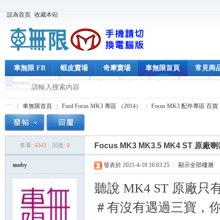
設為首頁
收藏本站
車無限 FB
蝦皮賣場
奇摩賣場
車無限首頁
常見商
車無限首頁
Ford Focus MK3 專區 （2014）
Focus MK3 配件專區 百貨
Focus MK3 MK3.5 MK4 ST 
查看:
4343
|
回復:
0
車
»
›
›
›
moby
發表於 2021-4-18 16:03:25
|
顯示全部樓層
聽說 MK4 ST 原
＃有沒有遇過三寶，