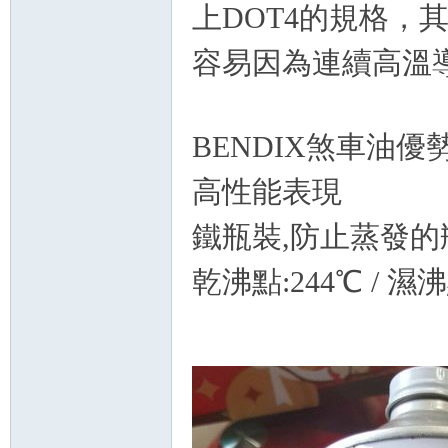
精
上DOT4的規格，
容易因為連續高溫
BENDIX煞車油優
高性能表現
品
鐵瓶裝,防止蒸發的
乾沸點:244℃ / 濕沸
工