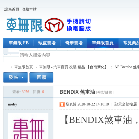
設為首頁
收藏本站
車無限 FB
蝦皮賣場
奇摩賣場
車無限首頁
常見商
車無限首頁
車無限 - 汽車百貨 改裝 精品 【台南新化】
AP Brembo 
BENDIX 煞車油
查看:
3976
|
回復:
0
[複製鏈接]
車
»
›
›
moby
發表於 2020-10-22 14:16:19
|
顯示全部樓層
【BENDIX煞車油