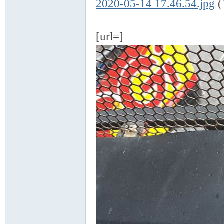
2020-05-14 17.46.54.jpg
(
[url=]