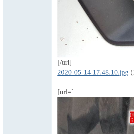
[/url]
2020-05-14 17.48.10.jpg
(
[url=]