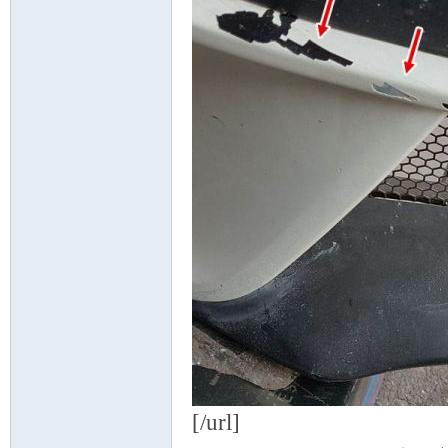
[/url]