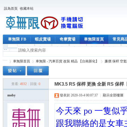
設為首頁
收藏本站
車無限 FB
蝦皮賣場
奇摩賣場
車無限首頁
常見商
車無限首頁
車無限 - 汽車百貨 改裝 精品 【台南新化】
廉價 保桿 空
MK3.5 RS 保桿 更換 全新 RS 
查看:
4932
|
回復:
0
車
»
›
›
moby
發表於 2020-10-4 00:07:37
|
顯示全部樓層
今天來 po 一隻
跟我聯絡的是女車