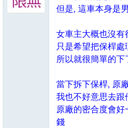
但是, 這車本身是男友的
無
女車主大概也沒有
只是希望把保桿處
所以就很簡單的下
限
當下拆下保桿, 
我也不好意思去跟
原廠的密合度會好
錢