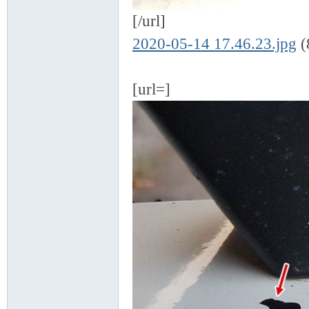
[/url]
2020-05-14 17.46.23.jpg
(
[url=]