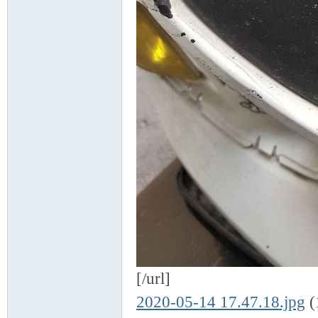
[/url]
2020-05-14 17.47.18.jpg
(