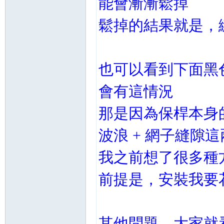
能會漸漸鬆掉
鬆掉的結果就是，
也可以看到下面黑
會有這情況
那是因為保桿本身
波浪 + 網子縫隙
我之前想了很多種
前提是，安裝我要
其他問題，大家就看