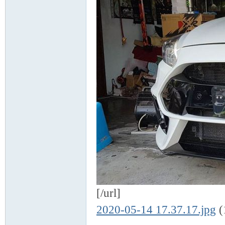
[/url]
2020-05-14 17.37.17.jpg
(