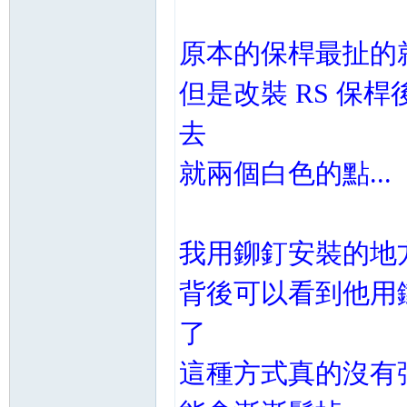
原本的保桿最扯的
但是改裝 RS 保
去
坊
就兩個白色的點...
我用鉚釘安裝的地方
背後可以看到他用
了
這種方式真的沒有