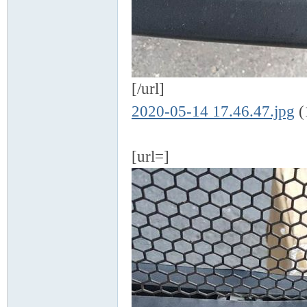
[/url]
2020-05-14 17.46.47.jpg
(
[url=]