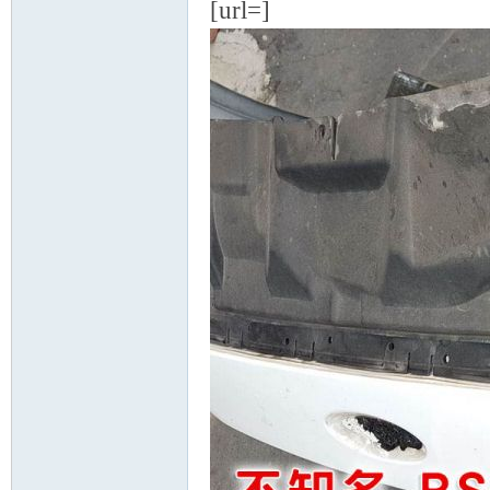
[url=]