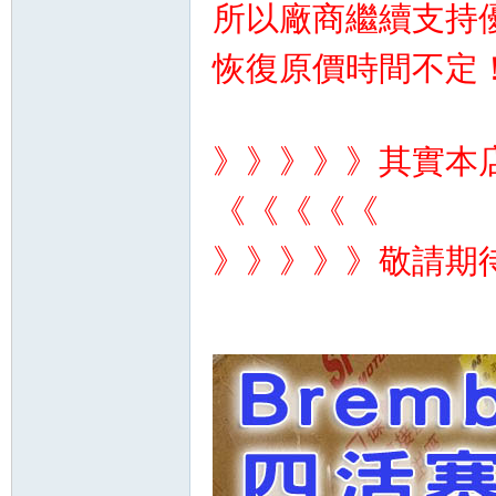
所以廠商繼續支持
恢復原價時間不定
》》》》》其實本
《《《《《
》》》》》敬請期