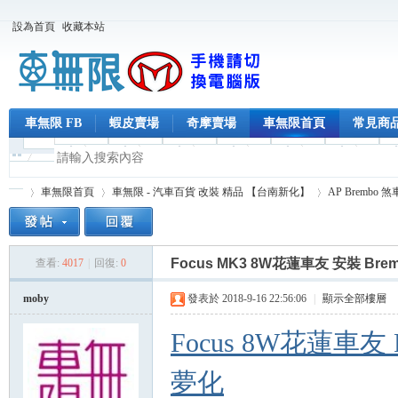
設為首頁
收藏本站
車無限 FB
蝦皮賣場
奇摩賣場
車無限首頁
常見商
車無限首頁
車無限 - 汽車百貨 改裝 精品 【台南新化】
AP Brembo 
Focus MK3 8W花蓮車友 安裝 Br
查看:
4017
|
回復:
0
車
»
›
›
moby
發表於 2018-9-16 22:56:06
|
顯示全部樓層
Focus 8W花蓮車
夢化