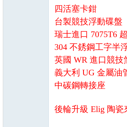
四活塞卡鉗
台製競技浮動碟盤
瑞士進口 7075T
304 不銹鋼工字半
英國 WR 進口競
義大利 UG 金屬油
中碳鋼轉接座
後輪升級 Elig 陶