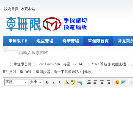
設為首頁
收藏本站
車無限 FB
蝦皮賣場
奇摩賣場
車無限首頁
常見商
車無限首頁
Ford Focus MK3 專區 （2014）
MK3 導航 多功能主機
RE: 八吋主機 加裝 手機同步器！看一下武媚娘吧！ [
修改
]
字體
大小
車
›
›
›
›