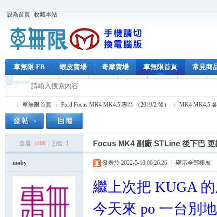
設為首頁
收藏本站
車無限 FB
蝦皮賣場
奇摩賣場
車無限首頁
常見商
車無限首頁
Ford Focus MK4 MK4.5 專區 （2019/2 後）
MK4 MK4.
Focus MK4 副廠 STLine 後
查看:
4468
|
回復:
1
車
»
›
›
moby
發表於 2022-5-10 00:26:26
|
顯示全部樓層
繼上次把 KUGA 
今天來 po 一台別地方