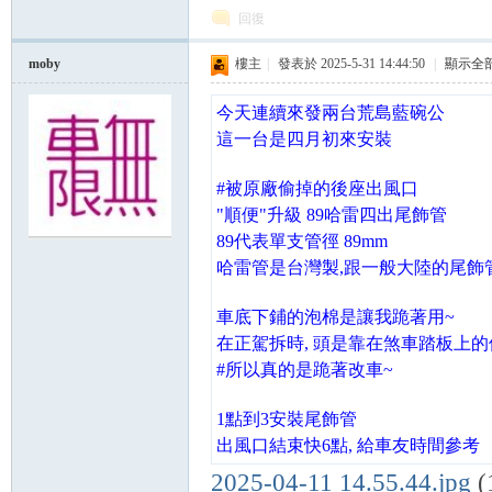
回復
moby
樓主
|
發表於 2025-5-31 14:44:50
|
顯示全
今天連續來發兩台荒島藍碗公
這一台是四月初來安裝
#被原廠偷掉的後座出風口
"順便"升級 89哈雷四出尾飾管
89代表單支管徑 89mm
哈雷管是台灣製,跟一般大陸的尾飾
車底下鋪的泡棉是讓我跪著用~
在正駕拆時, 頭是靠在煞車踏板上的
#所以真的是跪著改車~
1點到3安裝尾飾管
出風口結束快6點, 給車友時間參考
2025-04-11 14.55.44.jpg
(