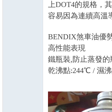
精
上DOT4的規格，
容易因為連續高溫
BENDIX煞車油優
高性能表現
品
鐵瓶裝,防止蒸發的
乾沸點:244℃ / 濕沸
工