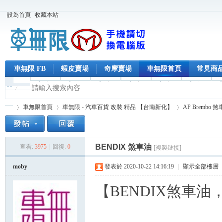
設為首頁
收藏本站
車無限 FB
蝦皮賣場
奇摩賣場
車無限首頁
常見商
車無限首頁
車無限 - 汽車百貨 改裝 精品 【台南新化】
AP Brembo 
BENDIX 煞車油
查看:
3975
|
回復:
0
[複製鏈接]
車
»
›
›
moby
發表於 2020-10-22 14:16:19
|
顯示全部樓層
【BENDIX煞車油