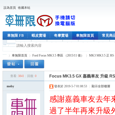
設為首頁
收藏本站
車無限 FB
蝦皮賣場
奇摩賣場
車無限首頁
常見商
車無限首頁
Ford Focus MK3.5 專區 （2015/11 後）
MK3 MK3.5 正 R
Focus MK3.5 GX 嘉義車友 升級 R
查看:
3841
|
回復:
0
車
»
›
›
moby
發表於 2019-5-7 01:08:53
|
顯示全部樓層
感謝嘉義車友去年
過了半年再來升級