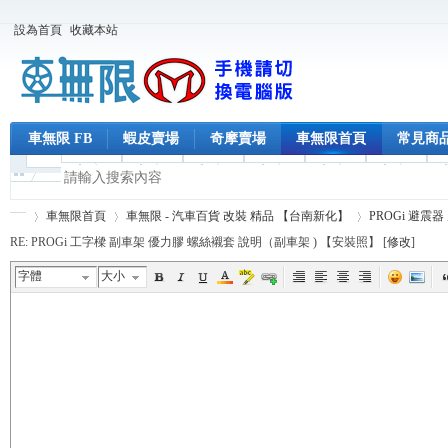
設為首頁
收藏本站
車無限 FB
蝦皮賣場
奇摩賣場
車無限首頁
常見商
車無限首頁
車無限 - 汽車百貨 改裝 精品 【台南新化】
PROGi 避震
RE: PROGi 工字樑 副車架 優力膠 螺絲襯套 說明（副車架 ) 【安裝照】 [
修改
]
字體
大小
車
›
›
›