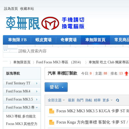
設為首頁
收藏本站
車無限 FB
蝦皮賣場
奇摩賣場
車無限首頁
常見商
車無限首頁
Ford Focus MK3 專區 （2014）
車無限 吃土 Club 獨家專區
汽車 車標訂製款
版塊導航
今日:
0
|
主題:
88
|
排名:
13
Ford Territory TT
車
»
›
›
Ford Focus MK4
MK4.5 專區
Ford Focus MK3.5
全部主題
最新
熱門
熱帖
精華
更多
（2019/2 後）
專區 （2015/11 後）
Ford Focus MK3 專
Focus MK2 MK3 MK3.5 KUGA 卡夢 
區 （2014）
MK3 導航 多功能主
Focus Kuga 方向盤車標 客製化 卡夢 ST /
機
Focus MK3 其他空力