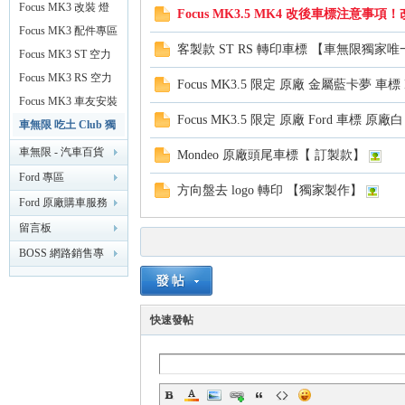
套件
Focus MK3 改裝 燈
Focus MK3.5 MK4 改後車標注意事
光類〈大燈 / 尾燈 /
Focus MK3 配件專區
無
客製款 ST RS 轉印車標 【車無限獨家唯
霧燈〉
百貨
Focus MK3 ST 空力
套件
Focus MK3 RS 空力
Focus MK3.5 限定 原廠 金屬藍卡夢 
套件
Focus MK3 車友安裝
Focus MK3.5 限定 原廠 Ford 車標 
實錄
車無限 吃土 Club 獨
家專區
車無限 - 汽車百貨
Mondeo 原廠頭尾車標【 訂製款】
改裝 精品 【台南新
Ford 專區
方向盤去 logo 轉印 【獨家製作】
化】
Ford 原廠購車服務
專區
留言板
限
BOSS 網路銷售專
業討論版
快速發帖