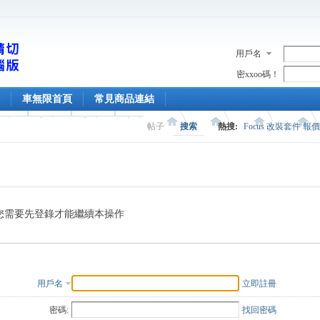
用戶名
密xxoo碼！
車無限首頁
常見商品連結
帖子
搜索
熱搜:
Focus 改裝套件 報
您需要先登錄才能繼續本操作
用戶名
立即註冊
密碼:
找回密碼