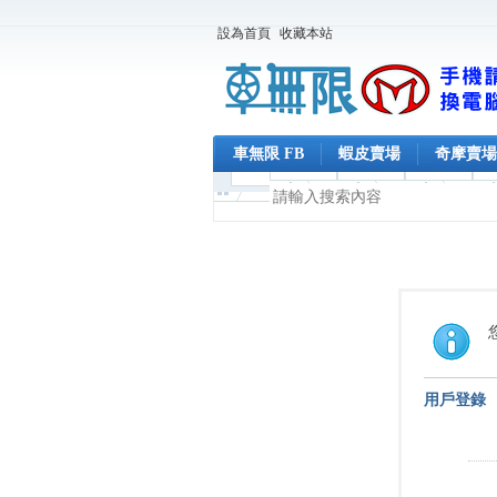
設為首頁
收藏本站
車無限 FB
蝦皮賣場
奇摩賣場
用戶登錄