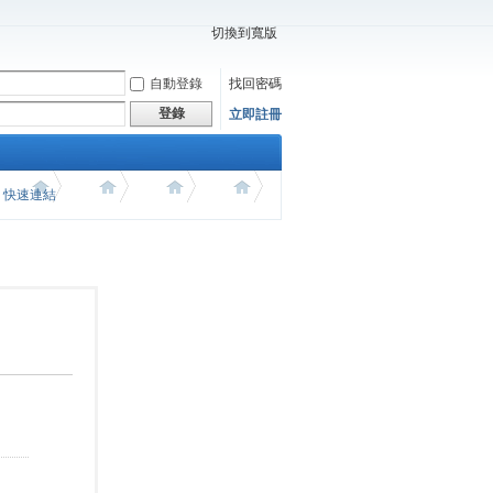
切換到寬版
自動登錄
找回密碼
登錄
立即註冊
價 快速連結