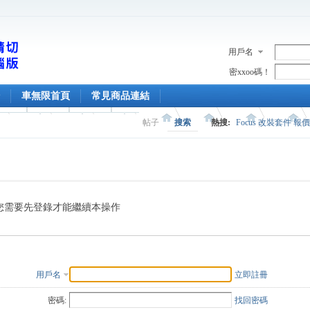
用戶名
密xxoo碼！
車無限首頁
常見商品連結
帖子
搜索
熱搜:
Focus 改裝套件 報
您需要先登錄才能繼續本操作
用戶名
立即註冊
密碼:
找回密碼