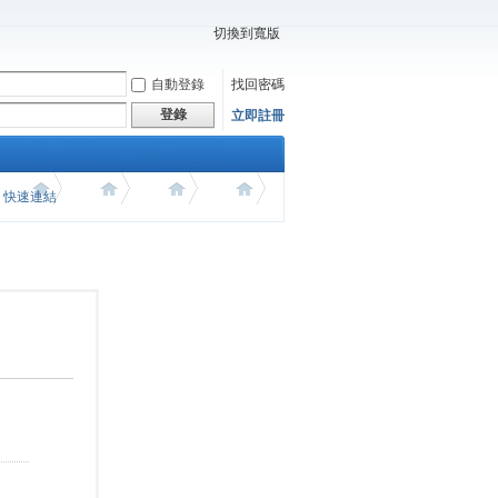
切換到寬版
自動登錄
找回密碼
登錄
立即註冊
價 快速連結