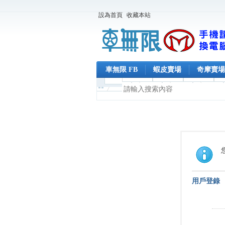
設為首頁
收藏本站
車無限 FB
蝦皮賣場
奇摩賣場
用戶登錄