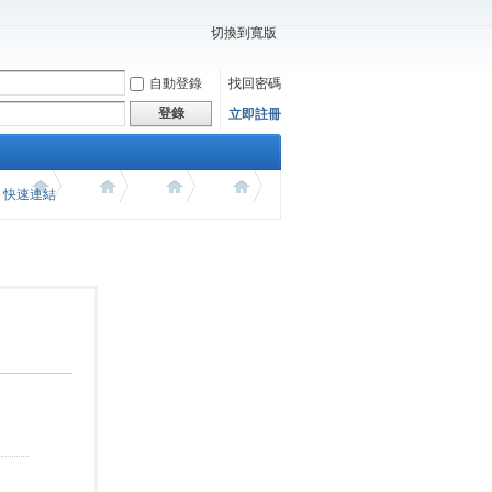
切換到寬版
自動登錄
找回密碼
登錄
立即註冊
價 快速連結