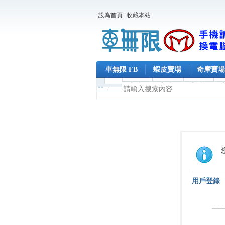
設為首頁
收藏本站
車無限 FB
蝦皮賣場
奇摩賣場
用戶登錄