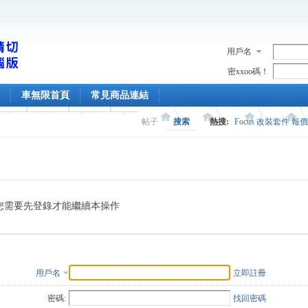
用戶名
密xxoo碼！
車無限首頁
常見商品連結
帖子
搜索
熱搜:
Focus 改裝套件 報
您需要先登錄才能繼續本操作
用戶名
立即註冊
密碼:
找回密碼