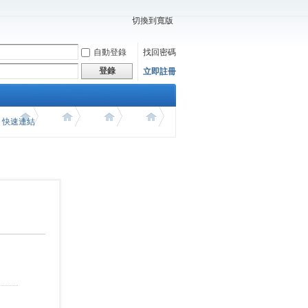
切換到寬版
自動登錄
找回密碼
登錄
立即註冊
價 快速連結