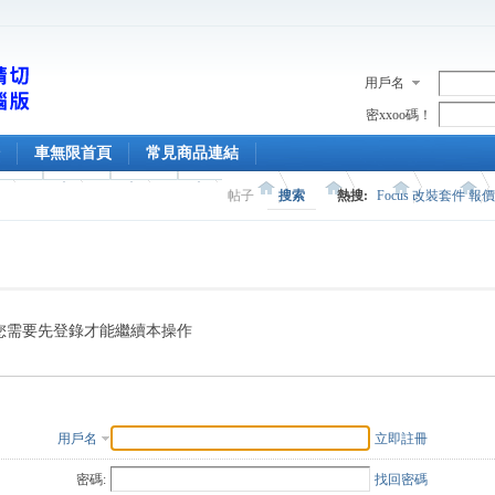
用戶名
密xxoo碼！
車無限首頁
常見商品連結
帖子
搜索
熱搜:
Focus 改裝套件 報
您需要先登錄才能繼續本操作
用戶名
立即註冊
密碼:
找回密碼