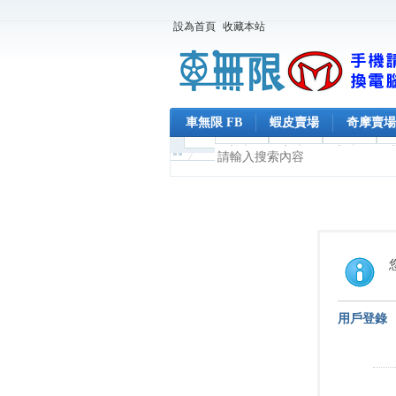
設為首頁
收藏本站
車無限 FB
蝦皮賣場
奇摩賣場
用戶登錄