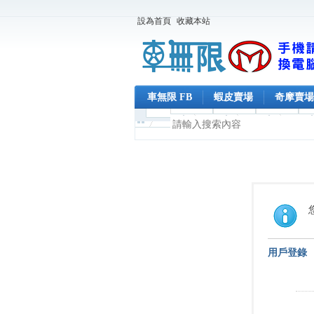
設為首頁
收藏本站
車無限 FB
蝦皮賣場
奇摩賣場
用戶登錄