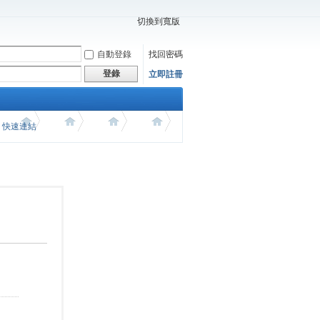
切換到寬版
自動登錄
找回密碼
登錄
立即註冊
價 快速連結