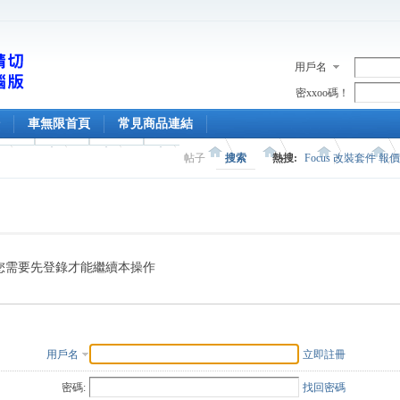
用戶名
密xxoo碼！
車無限首頁
常見商品連結
帖子
搜索
熱搜:
Focus 改裝套件 報
您需要先登錄才能繼續本操作
用戶名
立即註冊
密碼:
找回密碼