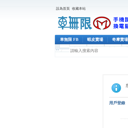
設為首頁
收藏本站
車無限 FB
蝦皮賣場
奇摩賣場
用戶登錄