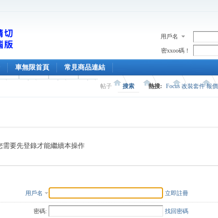
用戶名
密xxoo碼！
車無限首頁
常見商品連結
帖子
搜索
熱搜:
Focus 改裝套件 報
您需要先登錄才能繼續本操作
用戶名
立即註冊
密碼:
找回密碼