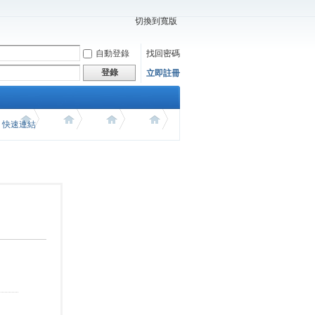
切換到寬版
自動登錄
找回密碼
登錄
立即註冊
價 快速連結