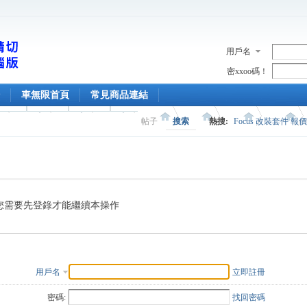
用戶名
密xxoo碼！
車無限首頁
常見商品連結
帖子
搜索
熱搜:
Focus 改裝套件 報
您需要先登錄才能繼續本操作
用戶名
立即註冊
密碼:
找回密碼