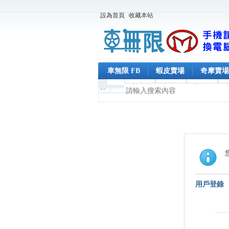
設為首頁
收藏本站
車無限 FB
蝦皮賣場
奇摩賣場
用戶登錄