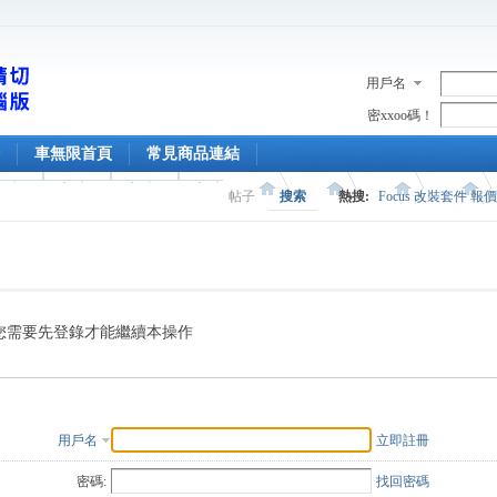
用戶名
密xxoo碼！
車無限首頁
常見商品連結
帖子
搜索
熱搜:
Focus 改裝套件 報
您需要先登錄才能繼續本操作
用戶名
立即註冊
密碼:
找回密碼