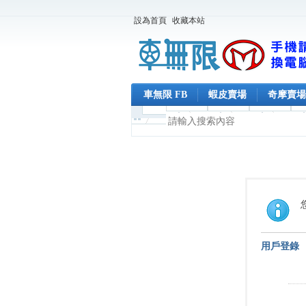
設為首頁
收藏本站
車無限 FB
蝦皮賣場
奇摩賣場
用戶登錄