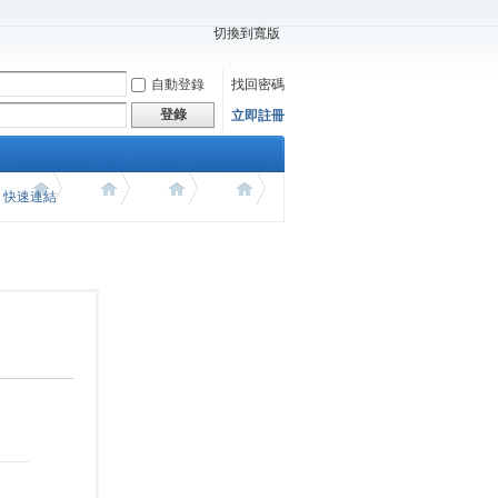
切換到寬版
自動登錄
找回密碼
登錄
立即註冊
價 快速連結