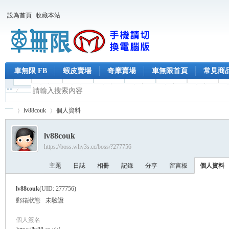
設為首頁
收藏本站
車無限 FB
蝦皮賣場
奇摩賣場
車無限首頁
常見商
lv88couk
個人資料
lv88couk
https://boss.why3s.cc/boss/?277756
車
›
›
主題
日誌
相冊
記錄
分享
留言板
個人資料
lv88couk
(UID: 277756)
郵箱狀態
未驗證
個人簽名