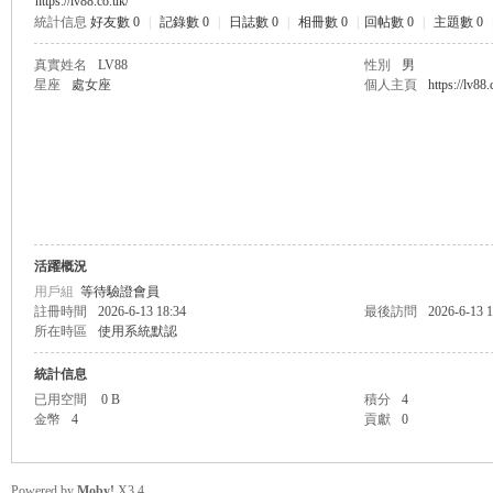
https://lv88.co.uk/
統計信息
好友數 0
|
記錄數 0
|
日誌數 0
|
相冊數 0
|
回帖數 0
|
主題數 0
無
真實姓名
LV88
性別
男
星座
處女座
個人主頁
https://lv88.
活躍概況
限
用戶組
等待驗證會員
註冊時間
2026-6-13 18:34
最後訪問
2026-6-13 1
所在時區
使用系統默認
統計信息
已用空間
0 B
積分
4
金幣
4
貢獻
0
Powered by
Moby!
X3.4