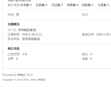
https://go99og.com/
統計信息
好友數 0
|
記錄數 0
|
日誌數 0
|
相冊數 0
|
回帖數 0
|
主題數 0
無
性別
男
生日
-
活躍概況
用戶組
等待驗證會員
註冊時間
2026-5-26 21:12
最後訪問
2026-5-26 2
所在時區
使用系統默認
統計信息
已用空間
0 B
積分
4
金幣
4
貢獻
0
限
Powered by
Moby!
X3.4
Copyright © 2010-2021, Moby 車無限.