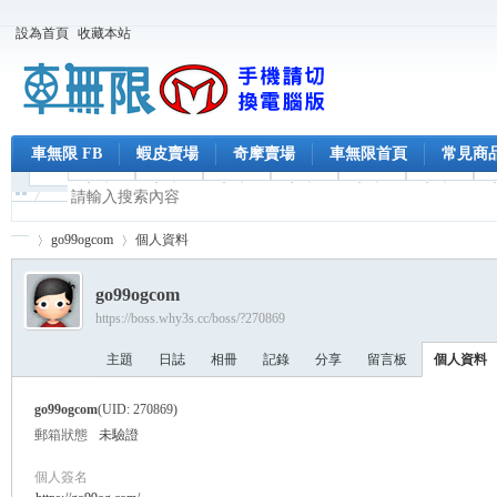
設為首頁
收藏本站
車無限 FB
蝦皮賣場
奇摩賣場
車無限首頁
常見商
go99ogcom
個人資料
go99ogcom
https://boss.why3s.cc/boss/?270869
車
›
›
主題
日誌
相冊
記錄
分享
留言板
個人資料
go99ogcom
(UID: 270869)
郵箱狀態
未驗證
個人簽名