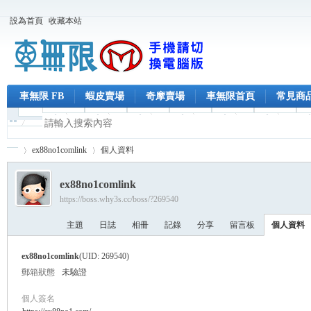
設為首頁
收藏本站
車無限 FB
蝦皮賣場
奇摩賣場
車無限首頁
常見商
ex88no1comlink
個人資料
ex88no1comlink
https://boss.why3s.cc/boss/?269540
車
›
›
主題
日誌
相冊
記錄
分享
留言板
個人資料
ex88no1comlink
(UID: 269540)
郵箱狀態
未驗證
個人簽名