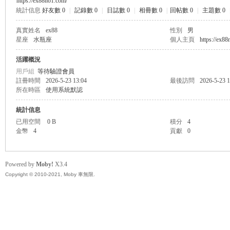
https://ex88no1.com/
統計信息
好友數 0
|
記錄數 0
|
日誌數 0
|
相冊數 0
|
回帖數 0
|
主題數 0
無
真實姓名
ex88
性別
男
星座
水瓶座
個人主頁
https://ex8
活躍概況
用戶組
等待驗證會員
註冊時間
2026-5-23 13:04
最後訪問
2026-5-23 1
所在時區
使用系統默認
統計信息
已用空間
0 B
積分
4
限
金幣
4
貢獻
0
Powered by
Moby!
X3.4
Copyright © 2010-2021, Moby 車無限.