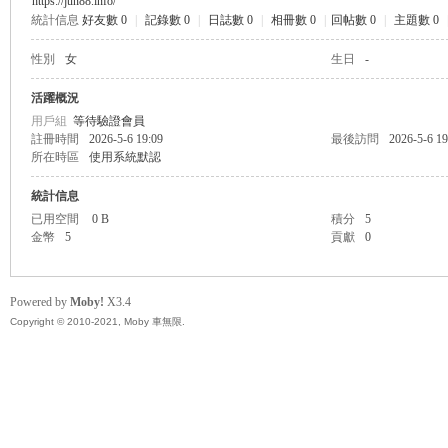
https://jun88.info/
統計信息
好友數 0
|
記錄數 0
|
日誌數 0
|
相冊數 0
|
回帖數 0
|
主題數 0
無
性別
女
生日
-
活躍概況
用戶組
等待驗證會員
註冊時間
2026-5-6 19:09
最後訪問
2026-5-6 19
所在時區
使用系統默認
統計信息
已用空間
0 B
積分
5
金幣
5
貢獻
0
限
Powered by
Moby!
X3.4
Copyright © 2010-2021, Moby 車無限.