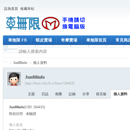
設為首頁
收藏本站
車無限 FB
蝦皮賣場
奇摩賣場
車無限首頁
常見商
Jun88info
個人資料
Jun88info
https://boss.why3s.cc/boss/?264435
車
›
›
主題
日誌
相冊
記錄
分享
留言板
個人資料
Jun88info
(UID: 264435)
郵箱狀態
未驗證
個人簽名