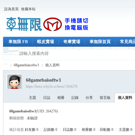
設為首頁
收藏本站
車無限 FB
蝦皮賣場
奇摩賣場
車無限首頁
常見商
68gamebaisoftw1
個人資料
68gamebaisoftw1
https://boss.why3s.cc/boss/?264276
車
›
›
主題
日誌
相冊
記錄
分享
留言板
個人資料
68gamebaisoftw1
(UID: 264276)
郵箱狀態
未驗證
統計信息
好友數 0
|
記錄數 0
|
日誌數 0
|
相冊數 0
|
回帖數 0
|
主題數 0