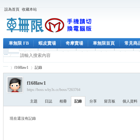
設為首頁
收藏本站
車無限 FB
蝦皮賣場
奇摩賣場
車無限首頁
常見商
f168law1
記錄
f168law1
https://boss.why3s.cc/boss/?263764
車
›
›
主題
日誌
相冊
記錄
分享
留言板
個人資料
現在還沒有記錄