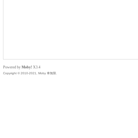
無
Powered by
Moby!
X3.4
Copyright © 2010-2021, Moby 車無限.
限