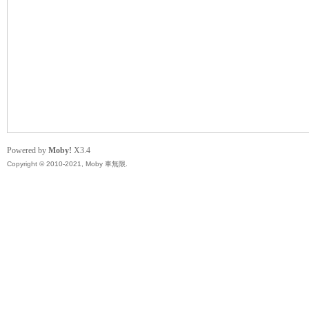
無
Powered by
Moby!
X3.4
Copyright © 2010-2021, Moby 車無限.
限