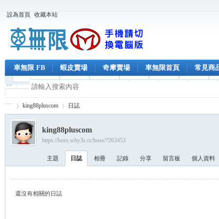
設為首頁
收藏本站
車無限 FB
蝦皮賣場
奇摩賣場
車無限首頁
常見商
king88pluscom
日誌
king88pluscom
https://boss.why3s.cc/boss/?263453
車
›
›
主題
日誌
相冊
記錄
分享
留言板
個人資料
還沒有相關的日誌