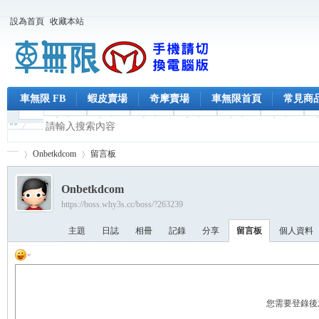
設為首頁
收藏本站
車無限 FB
蝦皮賣場
奇摩賣場
車無限首頁
常見商
Onbetkdcom
留言板
Onbetkdcom
https://boss.why3s.cc/boss/?263239
車
›
›
主題
日誌
相冊
記錄
分享
留言板
個人資料
您需要登錄後