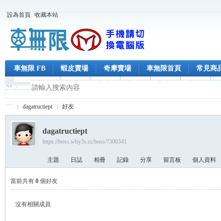
設為首頁
收藏本站
車無限 FB
蝦皮賣場
奇摩賣場
車無限首頁
常見商
dagatructiept
好友
dagatructiept
https://boss.why3s.cc/boss/?300341
車
›
›
主題
日誌
相冊
記錄
分享
留言板
個人資料
當前共有
0
個好友
沒有相關成員