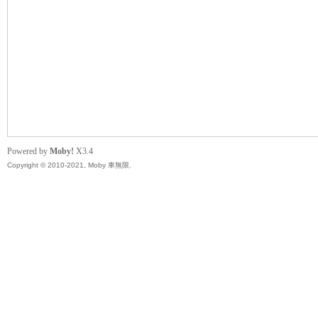
無
Powered by
Moby!
X3.4
Copyright © 2010-2021, Moby 車無限.
限