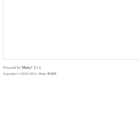
無
Powered by
Moby!
X3.4
Copyright © 2010-2021, Moby 車無限.
限