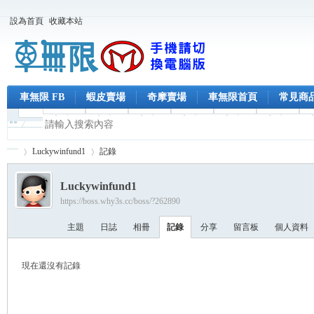
設為首頁
收藏本站
車無限 FB
蝦皮賣場
奇摩賣場
車無限首頁
常見商
Luckywinfund1
記錄
Luckywinfund1
https://boss.why3s.cc/boss/?262890
車
›
›
主題
日誌
相冊
記錄
分享
留言板
個人資料
現在還沒有記錄