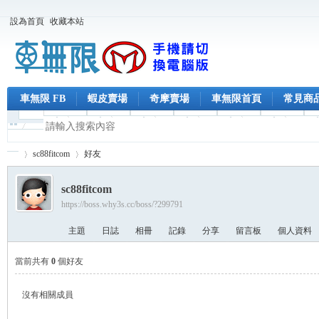
設為首頁
收藏本站
車無限 FB
蝦皮賣場
奇摩賣場
車無限首頁
常見商
sc88fitcom
好友
sc88fitcom
https://boss.why3s.cc/boss/?299791
車
›
›
主題
日誌
相冊
記錄
分享
留言板
個人資料
當前共有
0
個好友
沒有相關成員