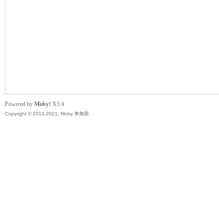
無
Powered by
Moby!
X3.4
Copyright © 2010-2021, Moby 車無限.
限