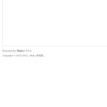
無
Powered by
Moby!
X3.4
Copyright © 2010-2021, Moby 車無限.
限