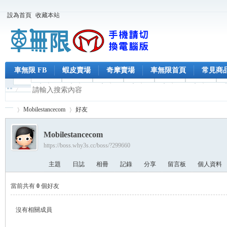
設為首頁
收藏本站
車無限 FB
蝦皮賣場
奇摩賣場
車無限首頁
常見商
Mobilestancecom
好友
Mobilestancecom
https://boss.why3s.cc/boss/?299660
車
›
›
主題
日誌
相冊
記錄
分享
留言板
個人資料
當前共有
0
個好友
沒有相關成員