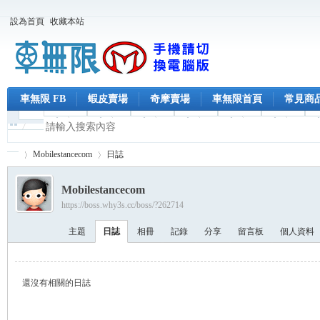
設為首頁
收藏本站
車無限 FB
蝦皮賣場
奇摩賣場
車無限首頁
常見商
Mobilestancecom
日誌
Mobilestancecom
https://boss.why3s.cc/boss/?262714
車
›
›
主題
日誌
相冊
記錄
分享
留言板
個人資料
還沒有相關的日誌