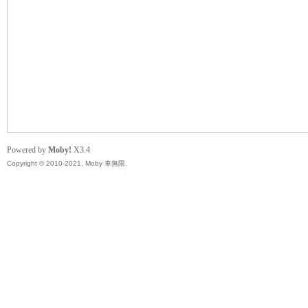
無
Powered by
Moby!
X3.4
Copyright © 2010-2021, Moby 車無限.
限