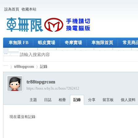
設為首頁
收藏本站
車無限 FB
蝦皮賣場
奇摩賣場
車無限首頁
常見商
tr88topgrcom
記錄
tr88topgrcom
https://boss.why3s.cc/boss/?262412
車
›
›
主題
日誌
相冊
記錄
分享
留言板
個人資料
現在還沒有記錄