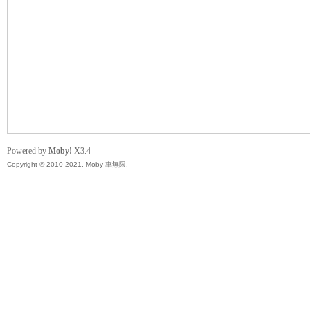
無
Powered by
Moby!
X3.4
Copyright © 2010-2021, Moby 車無限.
限