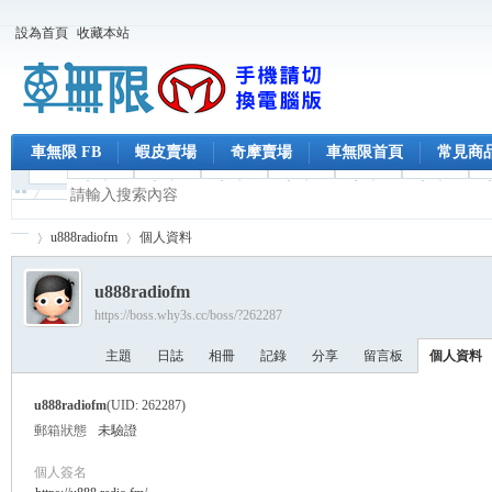
設為首頁
收藏本站
車無限 FB
蝦皮賣場
奇摩賣場
車無限首頁
常見商
u888radiofm
個人資料
u888radiofm
https://boss.why3s.cc/boss/?262287
車
›
›
主題
日誌
相冊
記錄
分享
留言板
個人資料
u888radiofm
(UID: 262287)
郵箱狀態
未驗證
個人簽名