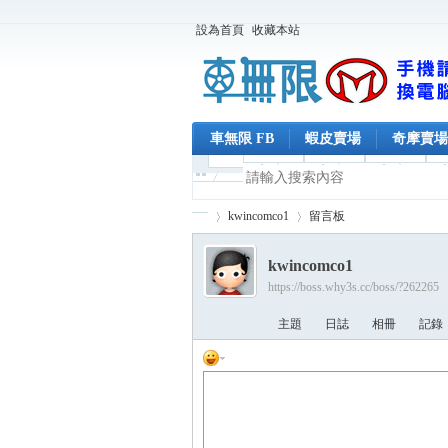
設為首頁
收藏本站
車無限 FB
蝦皮賣場
奇摩賣場
kwincomco1
留言板
kwincomco1
https://boss.why3s.cc/boss/?262265
車
›
›
主題
日誌
相冊
記錄