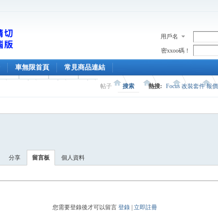
用戶名
密xxoo碼！
車無限首頁
常見商品連結
帖子
搜索
熱搜:
Focus 改裝套件 報
分享
留言板
個人資料
您需要登錄後才可以留言
登錄
|
立即註冊