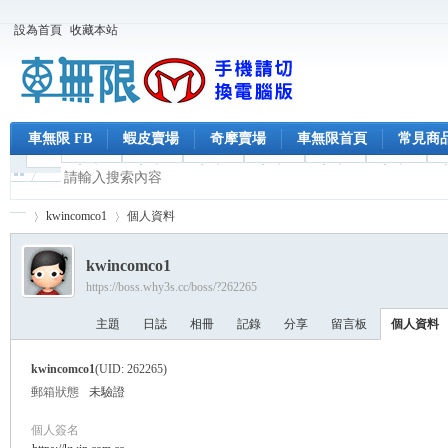
設為首頁
收藏本站
車無限 FB
蝦皮賣場
奇摩賣場
車無限首頁
常見商
kwincomco1
個人資料
kwincomco1
https://boss.why3s.cc/boss/?262265
車
›
›
主題
日誌
相冊
記錄
分享
留言板
個人資料
kwincomco1
(UID: 262265)
郵箱狀態
未驗證
個人簽名