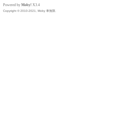
精
Powered by
Moby!
X3.4
Copyright © 2010-2021, Moby 車無限.
品
工