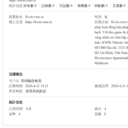
https://kwin.com.co
統計信息
好友數 0
|
記錄數 0
|
日誌數 0
|
相冊數 0
|
回帖數 0
|
主題數 0
無
真實姓名
Kwin com co
性別
女
個人主頁
https://kwin.com.co
自我介紹
Kwin.com.co
phép hoạt động hợp phá
bạch. Với kho game đa dạ
cùng nhiều trò chơi hấp
hiệu: KWIN Website: htt
693 880 Địa chỉ: 1531 
Hồ Chí Minh, Việt Nam 
#kwincomco #gamebaido
#linkkwin
限
活躍概況
用戶組
等待驗證會員
註冊時間
2026-4-21 14:21
最後訪問
2026-4-21 1
所在時區
使用系統默認
統計信息
已用空間
0 B
積分
4
金幣
4
貢獻
0