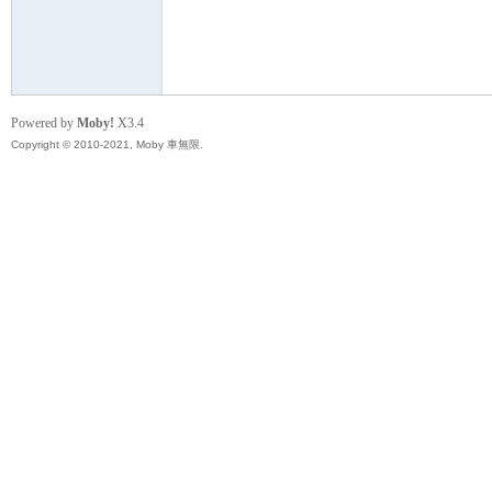
無
Powered by
Moby!
X3.4
Copyright © 2010-2021, Moby 車無限.
限