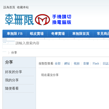
設為首頁
收藏本站
車無限 FB
蝦皮賣場
奇摩賣場
車無限首頁
常見商
分享
分享
按類型查看:
全部
|
網址
|
視頻
|
音樂
|
Flash
|
日誌
好友的分享
車
›
現在還沒分享
我的分享
隨便看看