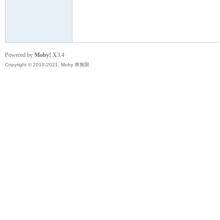
無
Powered by
Moby!
X3.4
Copyright © 2010-2021, Moby 車無限.
限