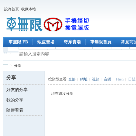
設為首頁
收藏本站
車無限 FB
蝦皮賣場
奇摩賣場
車無限首頁
常見商
分享
分享
按類型查看:
全部
|
網址
|
視頻
|
音樂
|
Flash
|
日誌
好友的分享
車
›
現在還沒分享
我的分享
隨便看看