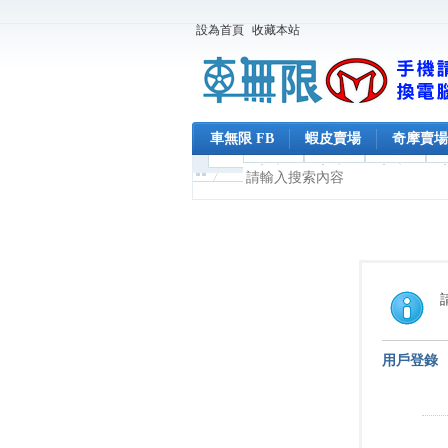
設為首頁
收藏本站
車無限 FB
蝦皮賣場
奇摩賣場
用戶登錄