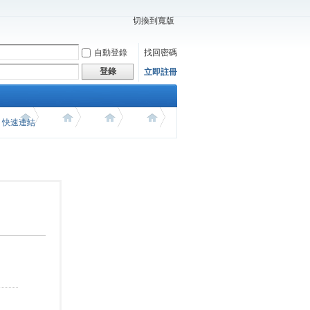
切換到寬版
自動登錄
找回密碼
登錄
立即註冊
價 快速連結