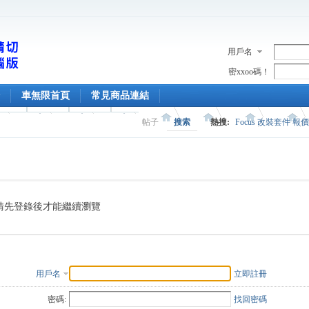
用戶名
密xxoo碼！
車無限首頁
常見商品連結
帖子
搜索
熱搜:
Focus 改裝套件 報
請先登錄後才能繼續瀏覽
用戶名
立即註冊
密碼:
找回密碼