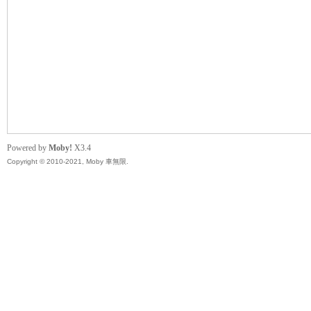
無
Powered by
Moby!
X3.4
Copyright © 2010-2021, Moby 車無限.
限