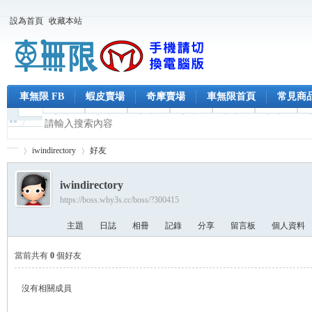
設為首頁
收藏本站
車無限 FB
蝦皮賣場
奇摩賣場
車無限首頁
常見商
iwindirectory
好友
iwindirectory
https://boss.why3s.cc/boss/?300415
車
›
›
主題
日誌
相冊
記錄
分享
留言板
個人資料
當前共有
0
個好友
沒有相關成員