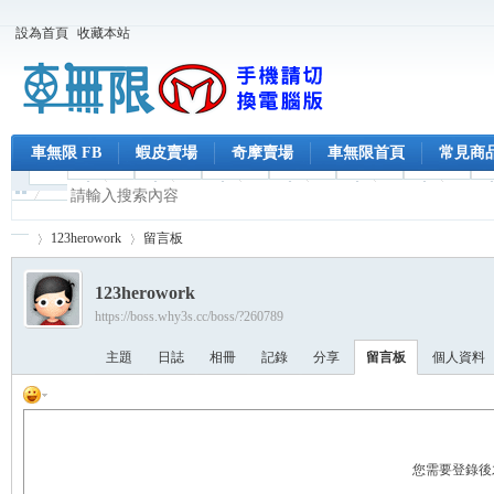
設為首頁
收藏本站
車無限 FB
蝦皮賣場
奇摩賣場
車無限首頁
常見商
123herowork
留言板
123herowork
https://boss.why3s.cc/boss/?260789
車
›
›
主題
日誌
相冊
記錄
分享
留言板
個人資料
您需要登錄後