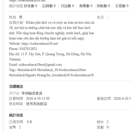
https://soikeonhacai18.net/
統計信息
好友數 0
|
記錄數 0
|
日誌數 0
|
相冊數 0
|
回帖數 0
|
主題數 0
無
性別
男
生日
-
自我介紹
Khám phá dịch vụ cá cược an toàn tại kèo nhà cái
18, nơi hội tụ những sảnh bài trực tiếp và kèo thể thao kịch
tính. Nền tảng hoạt động chuyên nghiệp, minh bạch, giúp bạn
hoàn toàn yên tâm tận hưởng đam mê giải trí mỗi ngày.
Website: https://soikeonhacai18.net/
Phone: 0347812851
Địa chỉ: 11 P. Tây Sơn, P. Quang Trung, Hà Đông, Hà Nội,
Vietnam
Email: soikeonhacai18net@gmail.com
Tags: #kèonhàcái18 #kèonhàcái_18 #soikeonhacai18net
限
#kèonhàcái18giaitri #trangchu_kèonhàcái18 #soikeonhacai18
活躍概況
用戶組
等待驗證會員
註冊時間
2026-4-10 13:50
最後訪問
2026-4-10 1
所在時區
使用系統默認
統計信息
已用空間
0 B
積分
2
金幣
2
貢獻
0